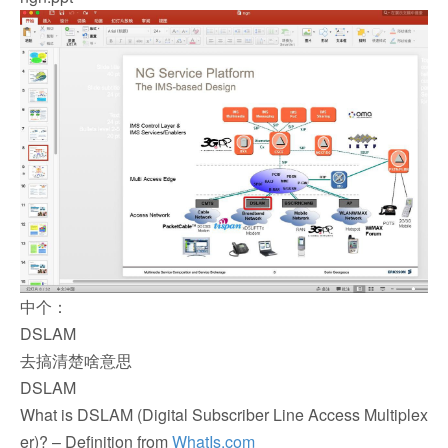
中个：
DSLAM
去搞清楚啥意思
DSLAM
What is DSLAM (Digital Subscriber Line Access Multiplex
er)? – Definition from
WhatIs.com