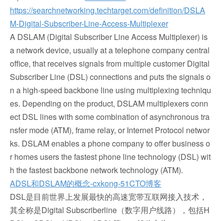
https://searchnetworking.techtarget.com/definition/DSLA
M-Digital-Subscriber-Line-Access-Multiplexer
A DSLAM (Digital Subscriber Line Access Multiplexer) is
a network device, usually at a telephone company central
office, that receives signals from multiple customer Digital
Subscriber Line (DSL) connections and puts the signals o
n a high-speed backbone line using multiplexing techniqu
es. Depending on the product, DSLAM multiplexers conn
ect DSL lines with some combination of asynchronous tra
nsfer mode (ATM), frame relay, or Internet Protocol networ
ks. DSLAM enables a phone company to offer business o
r homes users the fastest phone line technology (DSL) wit
h the fastest backbone network technology (ATM).
ADSL和DSLAM的概念-cxkong-51CTO博客
DSL是目前世界上发展最快的高速宽带互联网接入技术，
其全称是Digital Subscriberline（数字用户线路），包括H