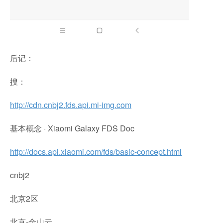
后记：
搜：
http://cdn.cnbj2.fds.api.mi-img.com
基本概念 · Xiaomi Galaxy FDS Doc
http://docs.api.xiaomi.com/fds/basic-concept.html
cnbj2
北京2区
北京-金山云