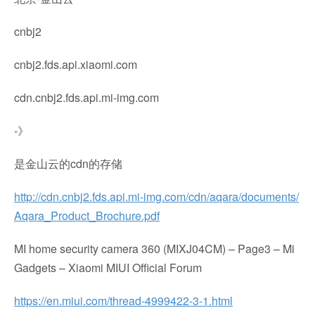
cnbj2
cnbj2.fds.api.xiaomi.com
cdn.cnbj2.fds.api.mi-img.com
-》
是金山云的cdn的存储
http://cdn.cnbj2.fds.api.mi-img.com/cdn/aqara/documents/
Aqara_Product_Brochure.pdf
MI home security camera 360 (MIXJ04CM) – Page3 – Mi
Gadgets – Xiaomi MIUI Official Forum
https://en.miui.com/thread-4999422-3-1.html