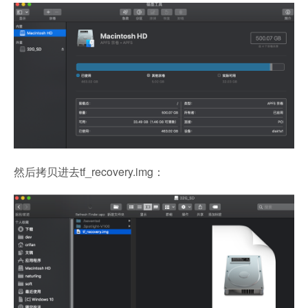
然后拷贝进去tf_recovery.img：