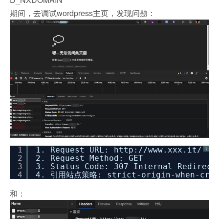
期间，去调试wordpress主页，发现问题：
1
1. Request URL: http:
//www
.xxx.it/
?
2
2. Request Method: GET
3
3. Status Code: 307 Internal Redirect
4
4. 引用站点策略: strict-origin-when-cros
和：