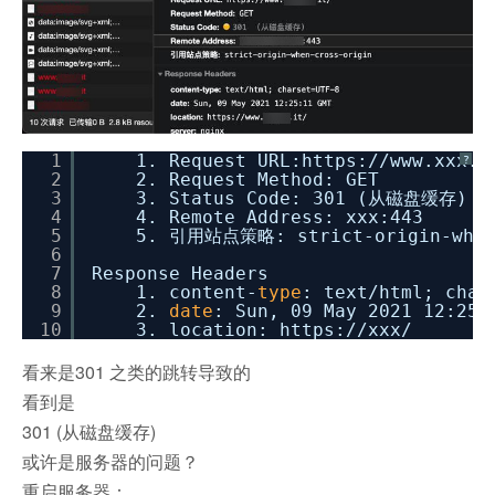
1
1. Request URL:https:
//www
.xxx.i
?
2
2. Request Method: GET
3
3. Status Code: 301 (从磁盘缓存)
4
4. Remote Address: xxx:443
5
5. 引用站点策略: strict-origin-when
6
7
Response Headers
8
1. content-
type
: text
/html
; char
9
2.
date
: Sun, 09 May 2021 12:25:
10
3. location: https:
//xxx/
看来是301 之类的跳转导致的
看到是
301 (从磁盘缓存)
或许是服务器的问题？
重启服务器：