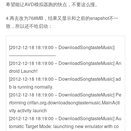
希望能让AVD模拟器跑的快点，不要这么慢。
4.再去改为768MB，结果又显示和之前的snapshot不一
致，所以还不给启动：
[2012-12-18 18:19:00 – DownloadSongtasteMusic]
——————————
[2012-12-18 18:19:00 – DownloadSongtasteMusic] An
droid Launch!
[2012-12-18 18:19:00 – DownloadSongtasteMusic] ad
b is running normally.
[2012-12-18 18:19:00 – DownloadSongtasteMusic] Pe
rforming crifan.org.downloadsongtastemusic.MainActi
vity activity launch
[2012-12-18 18:19:00 – DownloadSongtasteMusic] Au
tomatic Target Mode: launching new emulator with co