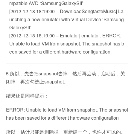
mpatible AVD ‘SamsungGalaxySII’
[2012-12-18 18:19:00 – DownloadSongtasteMusic] La
unching a new emulator with Virtual Device ‘Samsung
GalaxySII’
[2012-12-18 18:19:00 – Emulator] emulator: ERROR:
Unable to load VM from snapshot. The snapshot has b
een saved for a different hardware configuration.
5.所以，先去把snapshot去掉，然后再启动，启动后，关
闭掉，再次勾选上snapshot。
结果还是同样提示：
ERROR: Unable to load VM from snapshot. The snapshot
has been saved for a different hardware configuration
所以，估计只能是删除掉，重新建一个，也许才可以的。