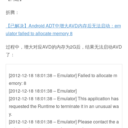
折腾：
【已解决】Android ADT中增大AVD内存后无法启动：em
ulator failed to allocate memory 8
过程中，增大对应AVD的内存为2G后，结果无法启动AVD
了：
[2012-12-18 18:01:38 – Emulator] Failed to allocate m
emory: 8
[2012-12-18 18:01:38 – Emulator]
[2012-12-18 18:01:38 – Emulator] This application has
requested the Runtime to terminate it in an unusual wa
y.
[2012-12-18 18:01:38 – Emulator] Please contact the a