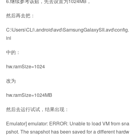
6.继续参考该贴，先去设置为1024MB，
然后再去把：
C:\Users\CLi\.android\avd\SamsungGalaxySII.avd\config.
ini
中的：
hw.ramSize=1024
改为
hw.ramSize=1024MB
然后去运行试试，结果出现：
Emulator] emulator: ERROR: Unable to load VM from sna
pshot. The snapshot has been saved for a different hardw