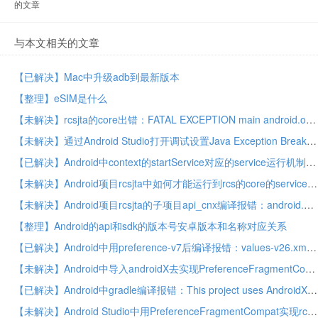
的文章
与本文相关的文章
【已解决】Mac中升级adb到最新版本
【整理】eSIM是什么
【未解决】rcsjta的core出错：FATAL EXCEPTION main android.os.FileUriExposedException file exposed beyond app through Intent.getData()
【未解决】通过Android Studio打开调试设置Java Exception Breakpoints和Exception Breakpoints看看能否找到rcsjta中rcs的core的service如何启动的逻辑
【已解决】Android中context的startService对应的service运行机制
【未解决】Android项目rcsjta中如何才能运行到rcs的core的service
【未解决】Android项目rcsjta的子项目api_cnx编译报错：android.app中的ProgressDialog已过时
【整理】Android的api和sdk的版本号安卓版本和名称对应关系
【已解决】Android中用preference-v7后编译报错：values-v26.xml AAPT error resource android attr colorError not found
【未解决】Android中导入androidX去实现PreferenceFragmentCompat的rcsjta的tts的设置
【已解决】Android中gradle编译报错：This project uses AndroidX dependencies, but the android.useAndroidX property is not enabled
【未解决】Android Studio中用PreferenceFragmentCompat实现rcsjta的tts的参数设置页面