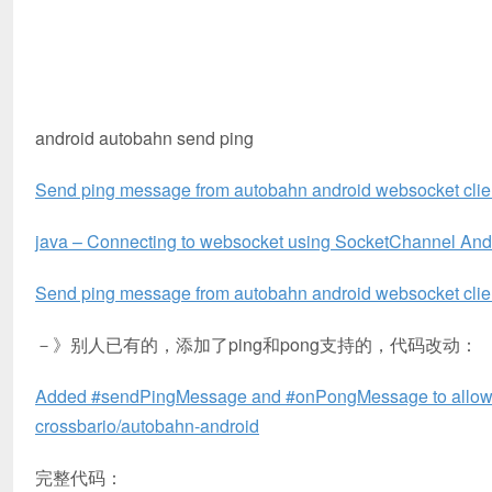
android autobahn send ping
Send ping message from autobahn android websocket clien
java – Connecting to websocket using SocketChannel Andr
Send ping message from autobahn android websocket clien
－》别人已有的，添加了ping和pong支持的，代码改动：
Added #sendPingMessage and #onPongMessage to allow clie
crossbario/autobahn-android
完整代码：