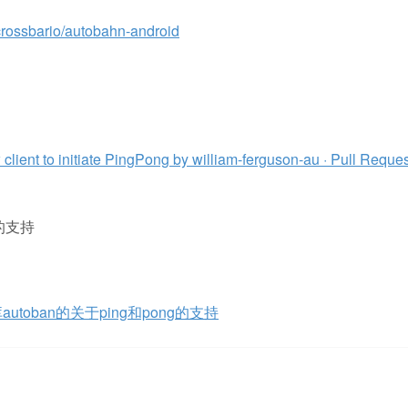
crossbario/autobahn-android
nt to initiate PingPong by william-ferguson-au · Pull Reques
g的支持
库autoban的关于ping和pong的支持