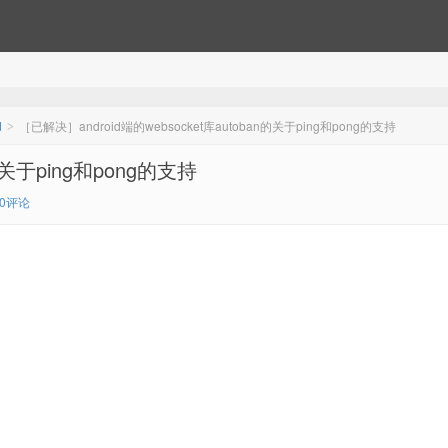
d
［已解决］android端的websocket库autoban的关于ping和pong的支持
>
的关于ping和pong的支持
0评论