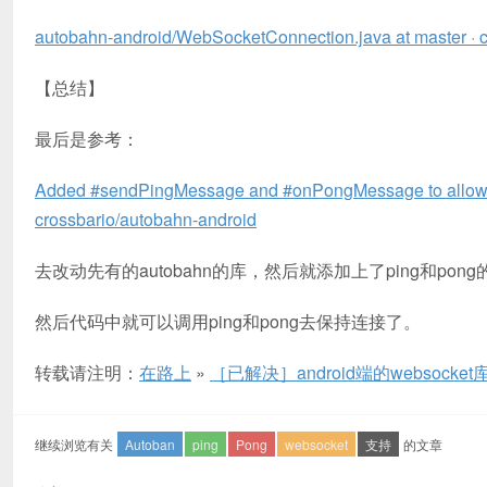
autobahn-android/WebSocketConnection.java at master · 
【总结】
最后是参考：
Added #sendPingMessage and #onPongMessage to allow clie
crossbario/autobahn-android
去改动先有的autobahn的库，然后就添加上了ping和pon
然后代码中就可以调用ping和pong去保持连接了。
转载请注明：
在路上
»
［已解决］android端的websocket
继续浏览有关
Autoban
ping
Pong
websocket
支持
的文章