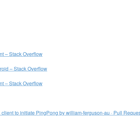
t – Stack Overflow
oid – Stack Overflow
t – Stack Overflow
nt to initiate PingPong by william-ferguson-au · Pull Reques