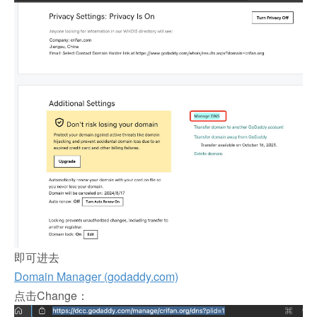
即可进去
Domain Manager (godaddy.com)
点击Change：