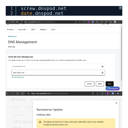
1
screw.dnspod.net
?
2
date
.dnspod.net