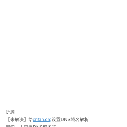
折腾：
【未解决】给
crifan.org
设置DNS域名解析
期间，去更换DNS服务器。