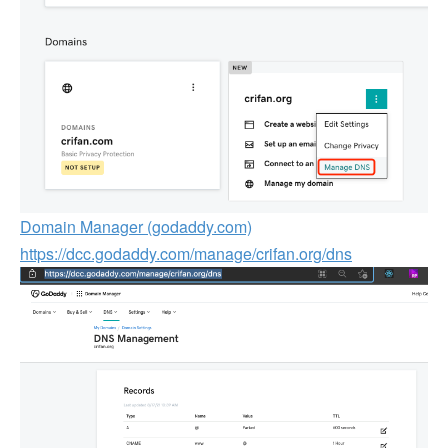
Domain Manager (godaddy.com)
https://dcc.godaddy.com/manage/crifan.org/dns