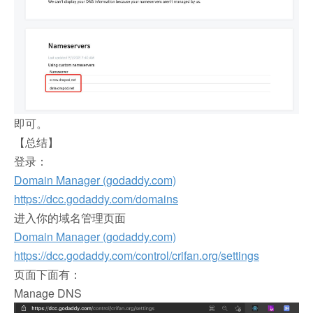
即可。
【总结】
登录：
Domain Manager (godaddy.com)
https://dcc.godaddy.com/domains
进入你的域名管理页面
Domain Manager (godaddy.com)
https://dcc.godaddy.com/control/crifan.org/settings
页面下面有：
Manage DNS