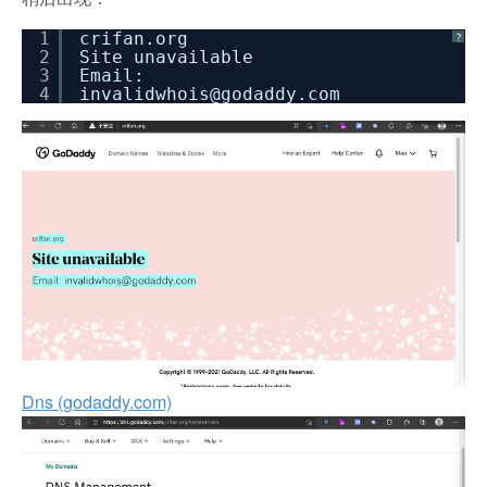
1
crifan.org
?
2
Site unavailable
3
Email:
4
invalidwhois@godaddy.com
Dns (godaddy.com)