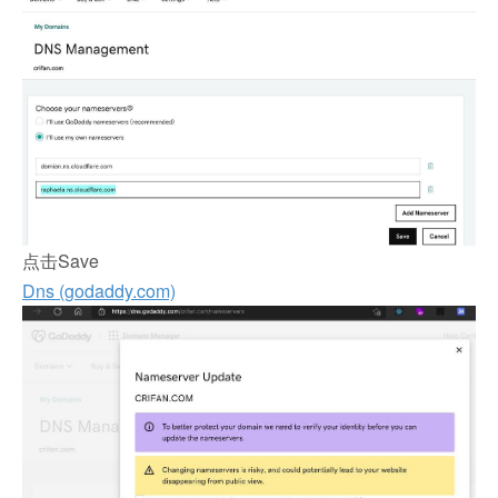
点击Save
Dns (godaddy.com)