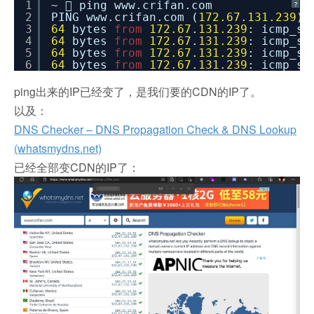
1
~  ping www.crifan.com
?
2
PING www.crifan.com (
172.67
.
131.239
)
3
64
bytes
from
172.67
.
131.239
: icmp_se
4
64
bytes
from
172.67
.
131.239
: icmp_se
5
64
bytes
from
172.67
.
131.239
: icmp_se
6
64
bytes
from
172.67
.
131.239
: icmp_se
ping出来的IP已经变了，是我们要的CDN的IP了。
以及：
DNS Checker – DNS Propagation Check & DNS Lookup
(whatsmydns.net)
已经全部变CDN的IP了：