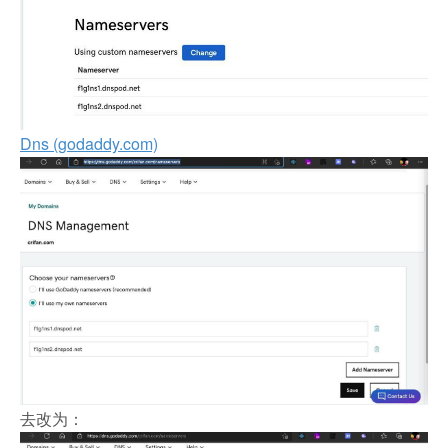
Dns (godaddy.com)
去改为：