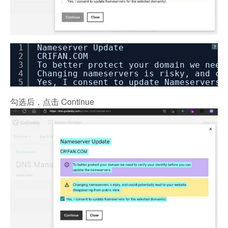
1
Nameserver Update
?
2
CRIFAN.COM
3
To better protect your domain we need
4
Changing nameservers is risky, and co
5
Yes, I consent to update Nameservers
勾选后，点击 Continue