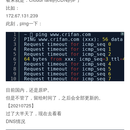
比如：
172.67.131.239
此刻，ping一下：
1
~  ping www.crifan.com
?
2
PING www.crifan.com (xxx):
56
data b
3
Request timeout
for
icmp_seq
0
4
Request timeout
for
icmp_seq
1
5
Request timeout
for
icmp_seq
2
6
64
bytes
from
xxx: icmp_seq
=
3
ttl
=
48
7
Request timeout
for
icmp_seq
4
8
Request timeout
for
icmp_seq
5
9
Request timeout
for
icmp_seq
6
10
Request timeout
for
icmp_seq
7
目前国内，还是原IP。
但是不管了，留给时间了，之后会全部更新的。
【20210725】
过了大半天了，现在去看看
DNS情况