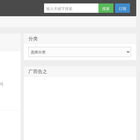
订阅
分类
分
类
广而告之
m)