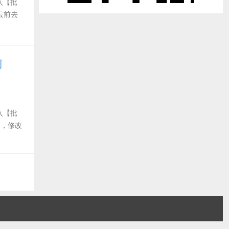
入【批
云前去
阿
入【批
中，修改