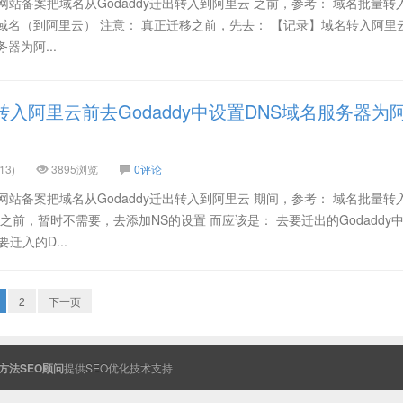
网站备案把域名从Godaddy迁出转入到阿里云 之前，参考： 域名批量转
迁出域名（到阿里云） 注意： 真正迁移之前，先去： 【记录】域名转入阿里
务器为阿...
入阿里云前去Godaddy中设置DNS域名服务器为
13)
3895浏览
0评论
网站备案把域名从Godaddy迁出转入到阿里云 期间，参考： 域名批量转
之前，暂时不需要，去添加NS的设置 而应该是： 去要迁出的Godaddy
迁入的D...
2
下一页
方法SEO顾问
提供
SEO
优化技术支持