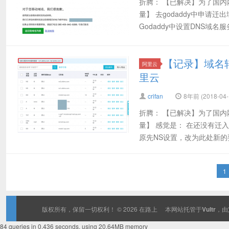
折腾： 【已解决】为了国内
量】 去godaddy中申请
Godaddy中设置DNS域名服
【记录】域名转
阿里云
里云
crifan
8年前 (2018-04-
折腾： 【已解决】为了国内
量】 感觉是： 在还没有迁入
原先NS设置，改为此处新的要
1
版权所有，保留一切权利！ © 2026
在路上
本网站托管于
Vultr
，由
84 queries in 0.436 seconds, using 20.64MB memory