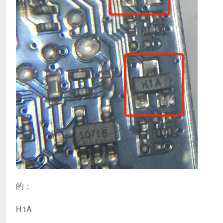
的：
H1A