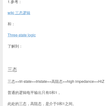
1.参考：
wiki 三态逻辑
和：
Three-state logic
了解到：
三态
三态==tri-state==tristate==高阻态==high impedance==HiZ
普通的逻辑电平输出只有0和1，
此处的三态，高阻态，是介于0和1之间。