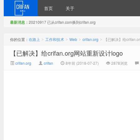
首页
关于
最新消息：
20210917 已从crifan.com换到crifan.org
在路上
你的位置：
在路上
工作和技术
Web
crifan.org
【已解决】给crifan.
>
>
>
>
【已解决】给crifan.org网站重新设计logo
crifan.org
crifan
8年前 (2018-07-27)
2878浏览