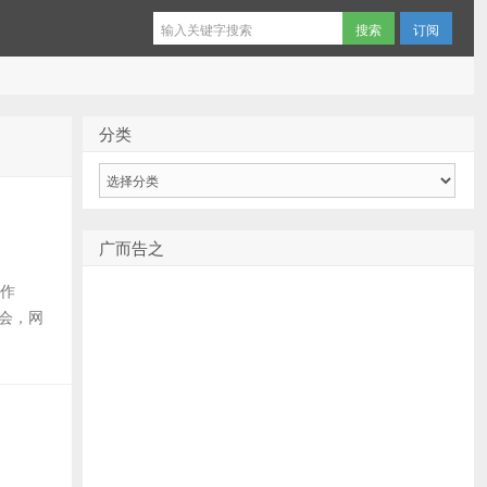
订阅
分类
分
类
广而告之
制作
了会，网