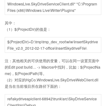
WindowsLive.SkyDriveServiceClient.dll" "C:\Program
Files (x86)\Windows Live\Writer\Plugins"
其中：
（1）$(ProjectDir)的值是：
$(ProjectDir)=D:\tmp\tmp_dev_root\wlw\InsertSkydrive
File_v2.0_2012-02-17-office\InsertSkydriveFile\
注：其他相关的可供使用的变量，可以在同一设置页面中
的Edit post build… -> Macros中找到，比如：$(ProjectNa
me)，$(ProjectPath)等。
（2）对应的HgCo.WindowsLive.SkyDriveWebClient.dll
是当在当前项目所在路径下面的：
ref\skydriveapiclient-68942\trunk\src\SkyDriveService
Client\bin\Debug