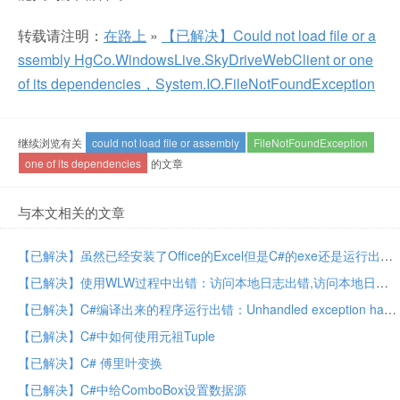
转载请注明：
在路上
»
【已解决】Could not load file or a
ssembly HgCo.WindowsLive.SkyDriveWebClient or one
of its dependencies，System.IO.FileNotFoundException
继续浏览有关
could not load file or assembly
FileNotFoundException
one of its dependencies
的文章
与本文相关的文章
【已解决】虽然已经安装了Office的Excel但是C#的exe还是运行出错：Could not load file or assembly ‘Microsoft.Office.Interop.Excel, Version=14.0.0.0
【已解决】使用WLW过程中出错：访问本地日志出错,访问本地日志时发生意外的磁盘访问错误,FileNotFoundException
【已解决】C#编译出来的程序运行出错：Unhandled exception has occurred in your application。System.IO.FileNotFoundException: Could not load file or assembly xxx or one of its dependencies. The system cannot find the file specified.
【已解决】C#中如何使用元祖Tuple
【已解决】C# 傅里叶变换
【已解决】C#中给ComboBox设置数据源