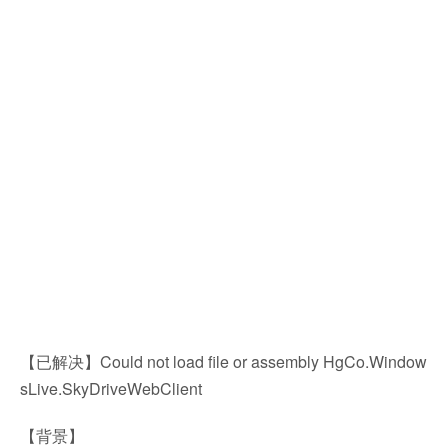
【已解决】Could not load file or assembly HgCo.Window
sLive.SkyDriveWebClient
【背景】