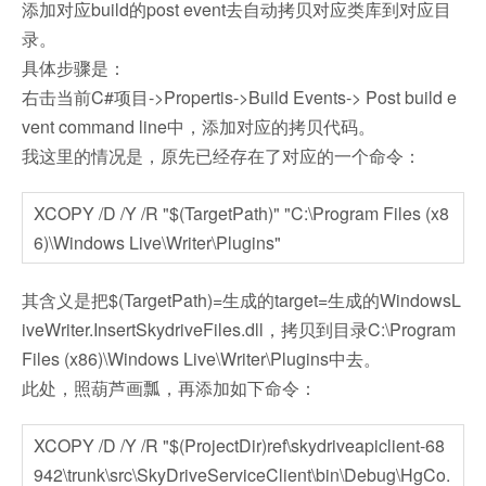
添加对应build的post event去自动拷贝对应类库到对应目
录。
具体步骤是：
右击当前C#项目->Propertis->Build Events-> Post build e
vent command line中，添加对应的拷贝代码。
我这里的情况是，原先已经存在了对应的一个命令：
XCOPY /D /Y /R "$(TargetPath)" "C:\Program Files (x8
6)\Windows Live\Writer\Plugins"
其含义是把$(TargetPath)=生成的target=生成的WindowsL
iveWriter.InsertSkydriveFiles.dll，拷贝到目录C:\Program
Files (x86)\Windows Live\Writer\Plugins中去。
此处，照葫芦画瓢，再添加如下命令：
XCOPY /D /Y /R "$(ProjectDir)ref\skydriveapiclient-68
942\trunk\src\SkyDriveServiceClient\bin\Debug\HgCo.