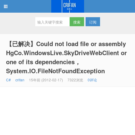
订阅
在路上
【已解决】Could not load file or assembly
HgCo.WindowsLive.SkyDriveWebClient or
one of its dependencies，
System.IO.FileNotFoundException
C#
crifan
15年前 (2012-02-17)
7322浏览
0评论