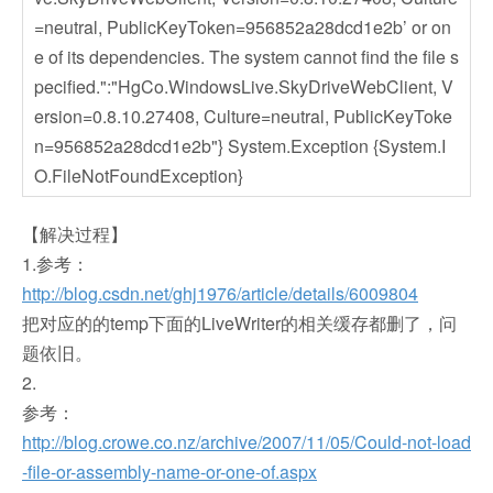
=neutral, PublicKeyToken=956852a28dcd1e2b’ or on
e of its dependencies. The system cannot find the file s
pecified.":"HgCo.WindowsLive.SkyDriveWebClient, V
ersion=0.8.10.27408, Culture=neutral, PublicKeyToke
n=956852a28dcd1e2b"} System.Exception {System.I
O.FileNotFoundException}
【解决过程】
1.参考：
http://blog.csdn.net/ghj1976/article/details/6009804
把对应的的temp下面的LiveWriter的相关缓存都删了，问
题依旧。
2.
参考：
http://blog.crowe.co.nz/archive/2007/11/05/Could-not-load
-file-or-assembly-name-or-one-of.aspx