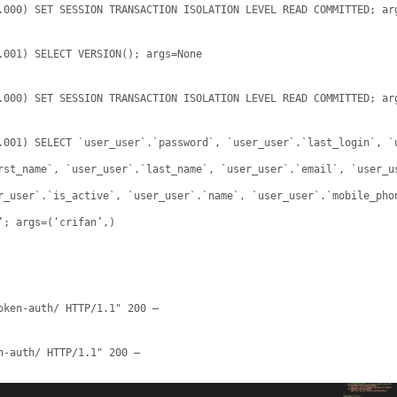
.000) SET SESSION TRANSACTION ISOLATION LEVEL READ COMMITTED; ar
.001) SELECT VERSION(); args=None
.000) SET SESSION TRANSACTION ISOLATION LEVEL READ COMMITTED; ar
.001) SELECT `user_user`.`password`, `user_user`.`last_login`, `
rst_name`, `user_user`.`last_name`, `user_user`.`email`, `user_u
r_user`.`is_active`, `user_user`.`name`, `user_user`.`mobile_pho
’; args=(‘crifan’,)
oken-auth/ HTTP/1.1" 200 –
n-auth/ HTTP/1.1" 200 –