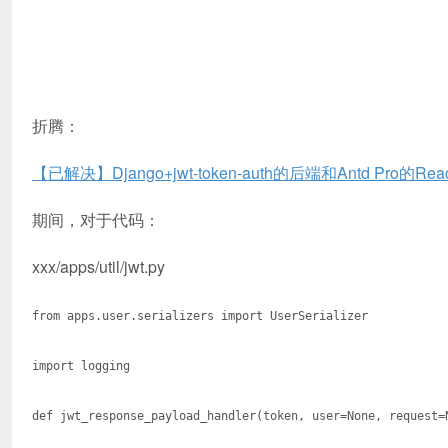
折腾：
【已解决】Django+jwt-token-auth的后端和Antd P
期间，对于代码：
xxx/apps/util/jwt.py
from apps.user.serializers import UserSerializer
import logging
def jwt_response_payload_handler(token, user=None, request=