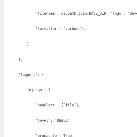
‘filename’: os.path.join(BASE_DIR, ‘logs’, ‘devel
‘formatter’: ‘verbose’,
},
},
‘loggers’: {
‘django’: {
‘handlers’: [‘file’],
‘level’: ‘DEBUG’,
‘propagate’: True,