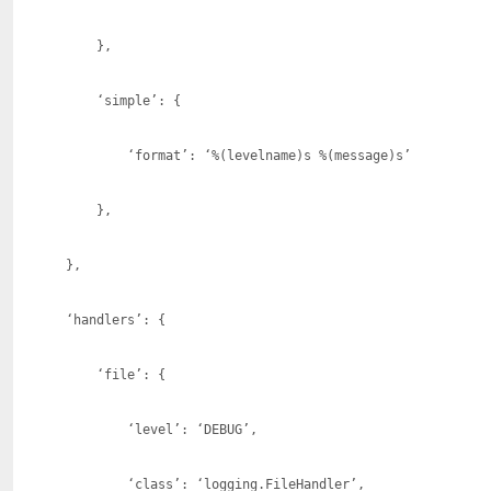
},
‘simple’: {
‘format’: ‘%(levelname)s %(message)s’
},
},
‘handlers’: {
‘file’: {
‘level’: ‘DEBUG’,
‘class’: ‘logging.FileHandler’,