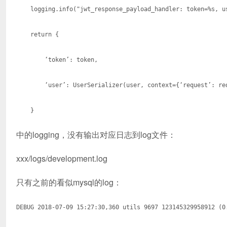
logging.info("jwt_response_payload_handler: token=%s, use
return {
‘token’: token,
‘user’: UserSerializer(user, context={‘request’: req
}
中的logging，没有输出对应日志到log文件：
xxx/logs/development.log
只有之前的看似mysql的log：
DEBUG 2018-07-09 15:27:30,360 utils 9697 123145329958912 (0