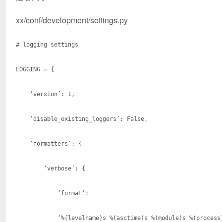
xx/conf/development/settings.py
# logging settings
LOGGING = {
‘version’: 1,
‘disable_existing_loggers’: False,
‘formatters’: {
‘verbose’: {
‘format’:
‘%(levelname)s %(asctime)s %(module)s %(process)d %