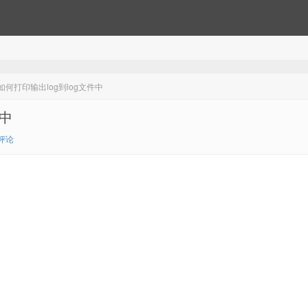
如何打印输出log到log文件中
件中
评论