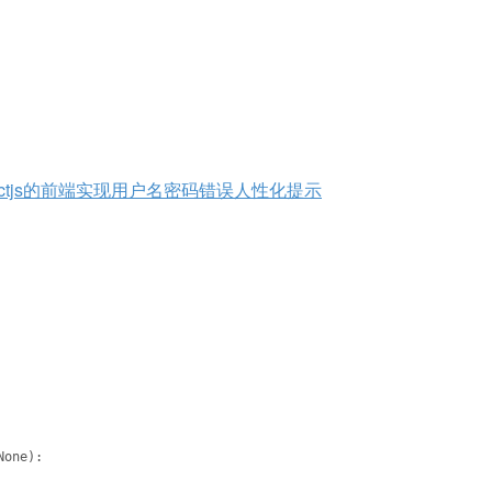
ro的Reactjs的前端实现用户名密码错误人性化提示
None):