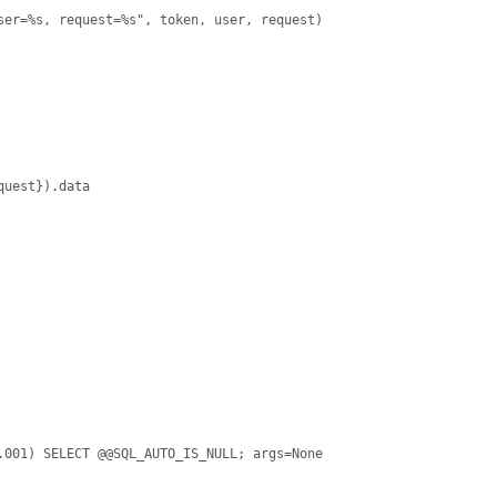
r=%s, request=%s", token, user, request)
uest}).data
.001) SELECT @@SQL_AUTO_IS_NULL; args=None