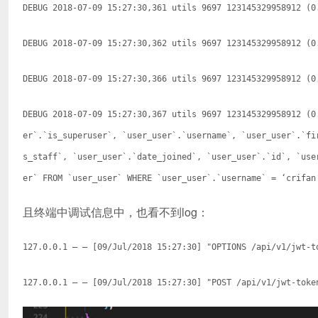
DEBUG 2018-07-09 15:27:30,361 utils 9697 123145329958912 (0
DEBUG 2018-07-09 15:27:30,362 utils 9697 123145329958912 (0
DEBUG 2018-07-09 15:27:30,366 utils 9697 123145329958912 (0
DEBUG 2018-07-09 15:27:30,367 utils 9697 123145329958912 (0
er`.`is_superuser`, `user_user`.`username`, `user_user`.`fi
s_staff`, `user_user`.`date_joined`, `user_user`.`id`, `use
er` FROM `user_user` WHERE `user_user`.`username` = ‘crifan
且终端中调试信息中，也看不到log：
127.0.0.1 – – [09/Jul/2018 15:27:30] "OPTIONS /api/v1/jwt-t
127.0.0.1 – – [09/Jul/2018 15:27:30] "POST /api/v1/jwt-toke