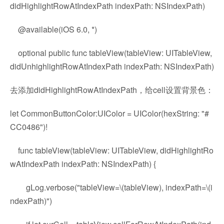
didHighlightRowAtIndexPath indexPath: NSIndexPath)
@available(iOS 6.0, *)
optional public func tableView(tableView: UITableView,
didUnhighlightRowAtIndexPath indexPath: NSIndexPath)
去添加didHighlightRowAtIndexPath，给cell设置背景色：
let CommonButtonColor:UIColor = UIColor(hexString: "#
CC0486")!
func tableView(tableView: UITableView, didHighlightRo
wAtIndexPath indexPath: NSIndexPath) {
gLog.verbose("tableView=\(tableView), indexPath=\(i
ndexPath)")