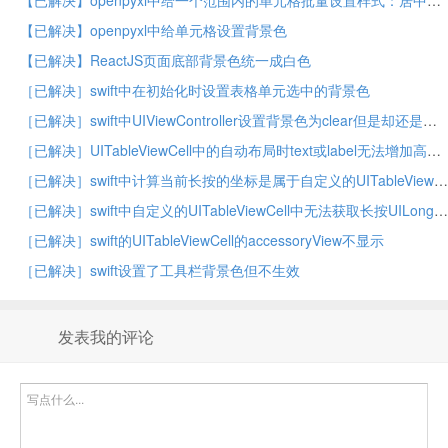
【已解决】openpyxl中给一个范围内的单元格批量设置样式：居中对齐和背景色
【已解决】openpyxl中给单元格设置背景色
【已解决】ReactJS页面底部背景色统一成白色
［已解决］swift中在初始化时设置表格单元选中的背景色
［已解决］swift中UIViewController设置背景色为clear但是却还是显示黑色
［已解决］UITableViewCell中的自动布局时text或label无法增加高度
［已解决］swift中计算当前长按的坐标是属于自定义的UITableViewCell中哪个子视图的
［已解决］swift中自定义的UITableViewCell中无法获取长按UILongPressGestureRecognizer
［已解决］swift的UITableViewCell的accessoryView不显示
［已解决］swift设置了工具栏背景色但不生效
发表我的评论