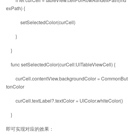
if let curCell = tableView.cellForRowAtIndexPath(ind
exPath) {
setSelectedColor(curCell)
}
}
func setSelectedColor(curCell:UITableViewCell) {
curCell.contentView.backgroundColor = CommonBut
tonColor
curCell.textLabel?.textColor = UIColor.whiteColor()
}
即可实现对应的效果：