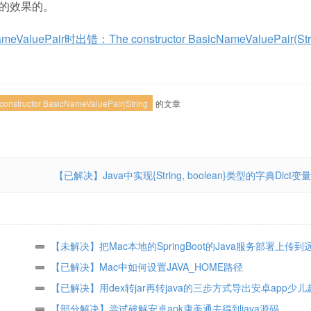
n}的效果的。
uePair时出错：The constructor BasicNameValuePair(Stri
constructor BasicNameValuePair(String
的文章
【已解决】Java中实现{String, boolean}类型的字典Dict变量
【未解决】把Mac本地的SpringBoot的Java服务部署上传
CentOS中
【已解决】Mac中如何设置JAVA_HOME路径
【已解决】用dex转jar再转java的三步方式导出安卓app少
码
【部分解决】尝试破解安卓apk康美通去得到java源码