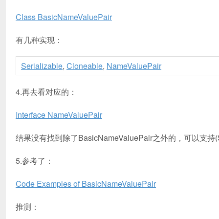
Class BasicNameValuePair
有几种实现：
Serializable
,
Cloneable
,
NameValuePair
4.再去看对应的：
Interface NameValuePair
结果没有找到除了BasicNameValuePair之外的，可以支持(Str
5.参考了：
Code Examples of BasicNameValuePair
推测：