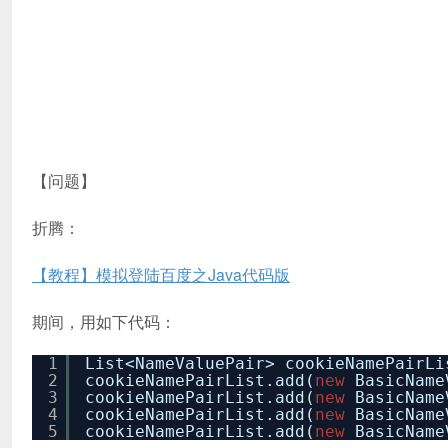
【问题】
折腾：
【教程】模拟登陆百度之Java代码版
期间，用如下代码：
1
List<NameValuePair> cookieNamePairL
2
cookieNamePairList.add(
new
BasicName
3
cookieNamePairList.add(
new
BasicName
4
cookieNamePairList.add(
new
BasicName
5
cookieNamePairList.add(
new
BasicName