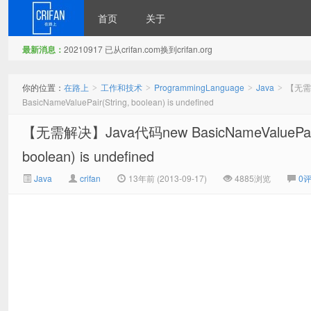
首页
关于
最新消息：
20210917 已从crifan.com换到crifan.org
在路上
你的位置：
在路上
工作和技术
ProgrammingLanguage
Java
【无需解
>
>
>
>
BasicNameValuePair(String, boolean) is undefined
【无需解决】Java代码new BasicNameValuePair时出
boolean) is undefined
Java
crifan
13年前 (2013-09-17)
4885浏览
0