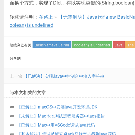
而换个方式，实现了Dict，得以实现类似的{String,boolea
转载请注明：
在路上
»
【无需解决】Java代码new BasicNameVal
oolean) is undefined
继续浏览有关
BasicNameValuePair
boolean) is undefined
Java
The 
分享到
上一篇
【已解决】实现Java中控制台中输入字符串
与本文相关的文章
【已解决】macOS中安装java开发环境JDK
【未解决】Mac本地测试远程服务器中taos报错：
java.lang.UnsatisfiedLinkError no taos in java.library.path
【已解决】Mac中用VSCode调试java代码
【基本解决】尝试破解安卓apk马蜂窝去得到java源码