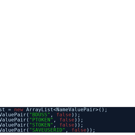
ist =
new
ArrayList<NameValuePair>();
ValuePair(
"BDUSS"
,
false
));
ValuePair(
"PTOKEN"
,
false
));
ValuePair(
"STOKEN"
,
false
));
ValuePair(
"SAVEUSERID"
,
false
));