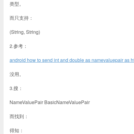
类型。
而只支持：
(String, String)
2.参考：
android how to send int and double as namevaluepair as ht
没用。
3.搜：
NameValuePair BasicNameValuePair
而找到：
得知：