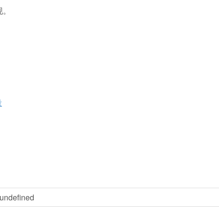
实现。
量
 undefined