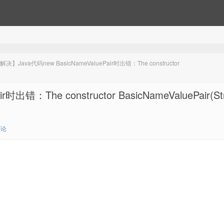
决】Java代码new BasicNameValuePair时出错：The constructor
错：The constructor BasicNameValuePair(Str
评论