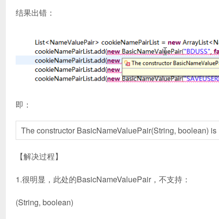
结果出错：
即：
The constructor BasicNameValuePair(String, boolean) is
【解决过程】
1.很明显，此处的BasicNameValuePair，不支持：
(String, boolean)