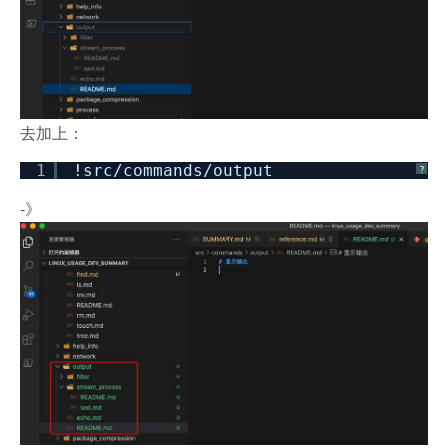
去加上：
1
!src
/commands/output
?
-》