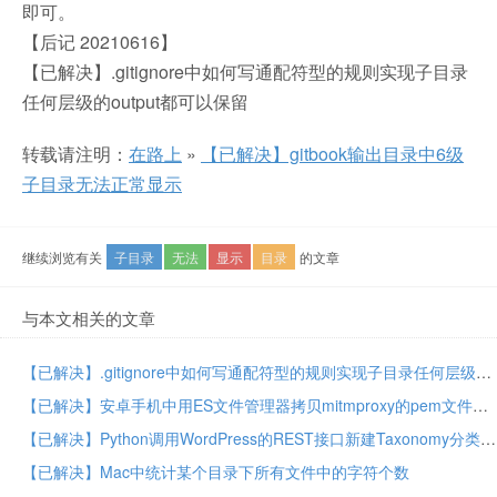
即可。
【后记 20210616】
【已解决】.gitignore中如何写通配符型的规则实现子目录
任何层级的output都可以保留
转载请注明：
在路上
»
【已解决】gitbook输出目录中6级
子目录无法正常显示
继续浏览有关
子目录
无法
显示
目录
的文章
与本文相关的文章
【已解决】.gitignore中如何写通配符型的规则实现子目录任何层级的output都可以保留
【已解决】安卓手机中用ES文件管理器拷贝mitmproxy的pem文件到Download下载目录
【已解决】Python调用WordPress的REST接口新建Taxonomy分类包括category目录和tag标签
【已解决】Mac中统计某个目录下所有文件中的字符个数