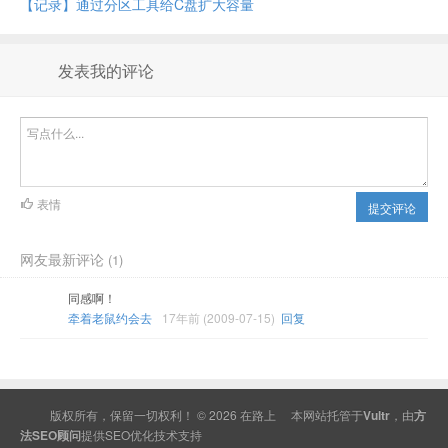
【记录】通过分区工具给C盘扩大容量
发表我的评论
表情
提交评论
网友最新评论
(1)
同感啊！
牵着老鼠约会去
17年前 (2009-07-15)
回复
版权所有，保留一切权利！ © 2026
在路上
本网站托管于
Vultr
，由
方
法SEO顾问
提供
SEO
优化技术支持