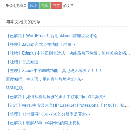
继续浏览有关
垃圾
失望
百度
的文章
与本文相关的文章
【已解决】WordPress后台用akismet清理垃圾评论
【整理】Java语言本身在功能上的缺点
【吐槽】Editplus中的正则表达式，功能虽然不垃圾，但相关的文档却很垃圾
【吐槽】百度知道
【整理】Xcode中的调试功能，真尼玛太垃圾了！！！
百度贴吧一牛人语：用神舟的垃圾穷b进来~
MSN垃圾
【已解决】如何从喜马拉雅的页面中获取到mp3音频文件
【记录】win10中安装惠普HP LaserJet Professional P1106打印机驱动
【整理】15寸屏幕1366×768的分辨率是否太小
【已解决】破解360doc等网站的禁止复制