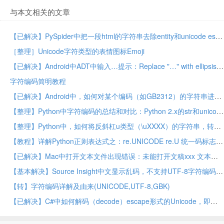
与本文相关的文章
【已解决】PySpider中把一段html的字符串去除entity和unicode escape转义
［整理］Unicode字符类型的表情图标Emoji
【已解决】Android中ADT中输入…提示：Replace "…" with ellipsis character (…, &&;#8230;) ?
字符编码简明教程
【已解决】Android中，如何对某个编码（如GB2312）的字符串进行解码为Unicode字符
【整理】Python中字符编码的总结和对比：Python 2.x的str和unicode vs Python 3.x的bytes和str
【整理】Python中，如何将反斜杠u类型（\uXXXX）的字符串，转换为对应的unicode的字符
【教程】详解Python正则表达式之：re.UNICODE re.U 统一码标志
【已解决】Mac中打开文本文件出现错误：未能打开文稿xxx 文本编码"Unicode (UTF-8)"不适用
【基本解决】Source Insight中文显示乱码，不支持UTF-8字符编码
【转】字符编码详解及由来(UNICODE,UTF-8,GBK)
【已解决】C#中如何解码（decode）escape形式的Unicode，即将反斜杠u加上数字的字符，比如“\u003d”转换为字符“=”