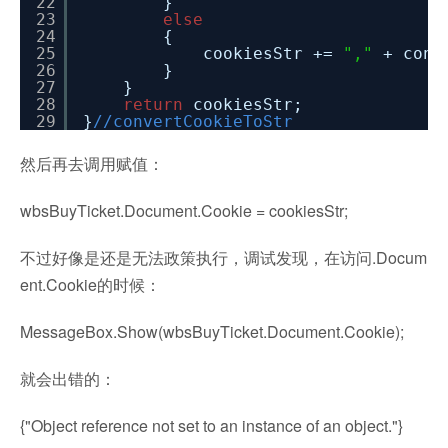
22
}
23
else
24
{
25
cookiesStr +=
","
+ conv
26
}
27
}
28
return
cookiesStr;
29
}
//convertCookieToStr
然后再去调用赋值：
wbsBuyTicket.Document.Cookie = cookiesStr;
不过好像是还是无法政策执行，调试发现，在访问.Docum
ent.Cookie的时候：
MessageBox.Show(wbsBuyTicket.Document.Cookie);
就会出错的：
{"Object reference not set to an instance of an object."}