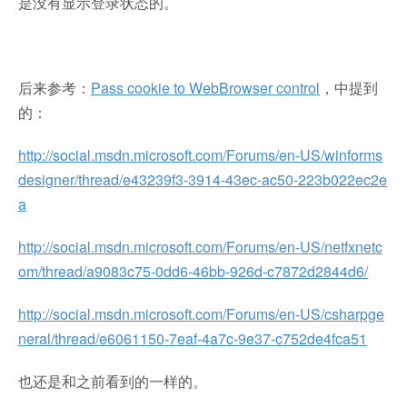
是没有显示登录状态的。
后来参考：
Pass cookie to WebBrowser control
，中提到
的：
http://social.msdn.microsoft.com/Forums/en-US/winforms
designer/thread/e43239f3-3914-43ec-ac50-223b022ec2e
a
http://social.msdn.microsoft.com/Forums/en-US/netfxnetc
om/thread/a9083c75-0dd6-46bb-926d-c7872d2844d6/
http://social.msdn.microsoft.com/Forums/en-US/csharpge
neral/thread/e6061150-7eaf-4a7c-9e37-c752de4fca51
也还是和之前看到的一样的。