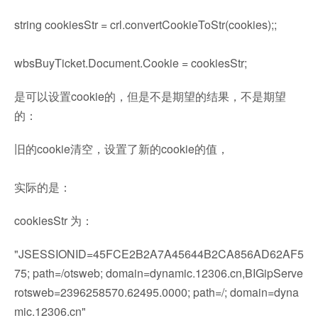
string cookiesStr = crl.convertCookieToStr(cookies);;
wbsBuyTicket.Document.Cookie = cookiesStr;
是可以设置cookie的，但是不是期望的结果，不是期望
的：
旧的cookie清空，设置了新的cookie的值，
实际的是：
cookiesStr 为：
"JSESSIONID=45FCE2B2A7A45644B2CA856AD62AF5
75; path=/otsweb; domain=dynamic.12306.cn,BIGipServe
rotsweb=2396258570.62495.0000; path=/; domain=dyna
mic.12306.cn"