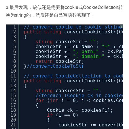
3.最后发现，貌似还是需要将cookie或CookieCollection转
换为string的，然后还是自己写函数实现了：
1
// convert cookie to cookie string
?
2
public
string
convertCookieToStr(Coo
3
{
4
string
cookieStr =
""
;
5
cookieStr += ck.Name +
"="
+ ck.
6
cookieStr +=
"; path="
+ ck.Path
7
cookieStr +=
"; domain="
+ ck.Do
8
return
cookieStr;
9
}
//convertCookieToStr
10
11
// convert CookieCollection to cooki
12
public
string
convertCookieToStr(Coo
13
{
14
string
cookiesStr =
""
;
15
//foreach (Cookie ck in cookies)
16
for
(
int
i = 0; i < cookies.Coun
17
{
18
Cookie ck = cookies[i];
19
if
(i == 0)
20
{
21
cookiesStr += convertCoo