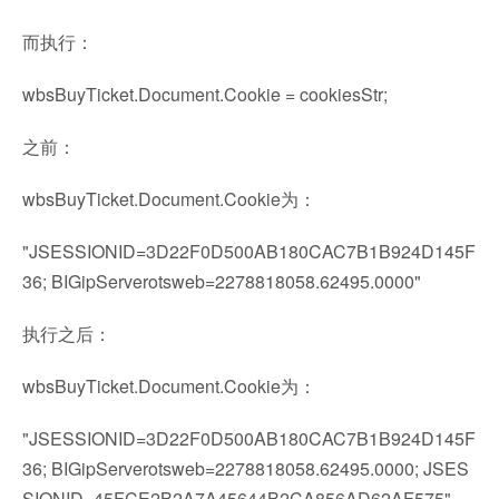
而执行：
wbsBuyTicket.Document.Cookie = cookiesStr;
之前：
wbsBuyTicket.Document.Cookie为：
"JSESSIONID=3D22F0D500AB180CAC7B1B924D145F
36; BIGipServerotsweb=2278818058.62495.0000"
执行之后：
wbsBuyTicket.Document.Cookie为：
"JSESSIONID=3D22F0D500AB180CAC7B1B924D145F
36; BIGipServerotsweb=2278818058.62495.0000; JSES
SIONID=45FCE2B2A7A45644B2CA856AD62AF575"