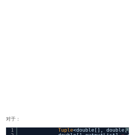
对于：
1
Tuple
<double[], double[]
?