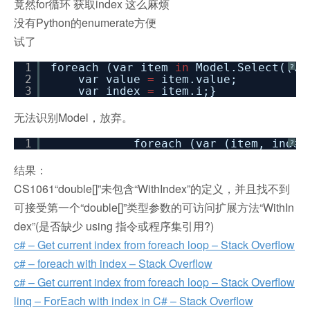
竟然for循环 获取index 这么麻烦
没有Python的enumerate方便
试了
1
foreach (var item
in
Model.Select((v
?
2
var value
=
item.value;
3
var index
=
item.i;}
无法识别Model，放弃。
1
foreach (var (item, inde
?
结果：
CS1061“double[]”未包含“WithIndex”的定义，并且找不到
可接受第一个“double[]”类型参数的可访问扩展方法“WithIn
dex”(是否缺少 using 指令或程序集引用?)
c# – Get current index from foreach loop – Stack Overflow
c# – foreach with index – Stack Overflow
c# – Get current index from foreach loop – Stack Overflow
linq – ForEach with index in C# – Stack Overflow