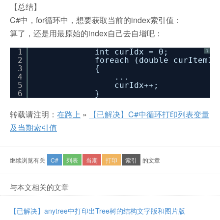
【总结】
C#中，for循环中，想要获取当前的index索引值：
算了，还是用最原始的index自己去自增吧：
1
int curIdx = 0;
?
2
foreach (double curItem1
3
{
4
...
5
curIdx++;
6
}
转载请注明：
在路上
»
【已解决】C#中循环打印列表变量
及当期索引值
继续浏览有关
C#
列表
当期
打印
索引
的文章
与本文相关的文章
【已解决】anytree中打印出Tree树的结构文字版和图片版