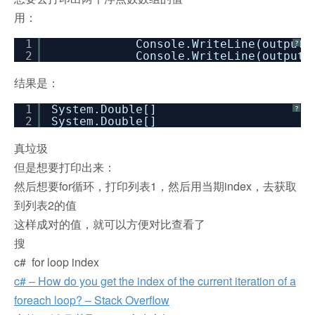
用：
1
Console.WriteLine(outputL
?
2
Console.WriteLine(outputL
结果是：
1
System.Double[]
?
2
System.Double[]
真垃圾
但是想要打印出来：
然后想要for循环，打印列表1，然后用当期index，去获取
到列表2的值
这样成对的值，就可以方便对比查看了
搜
c# for loop index
c# – How do you get the index of the current iteration of a
foreach loop? – Stack Overflow