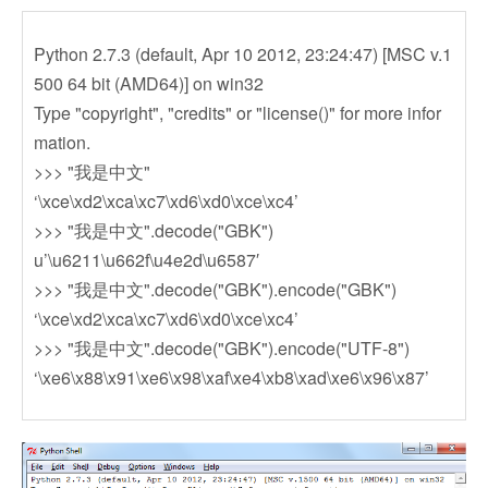
Python 2.7.3 (default, Apr 10 2012, 23:24:47) [MSC v.1
500 64 bit (AMD64)] on win32
Type "copyright", "credits" or "license()" for more infor
mation.
>>> "我是中文"
‘\xce\xd2\xca\xc7\xd6\xd0\xce\xc4’
>>> "我是中文".decode("GBK")
u’\u6211\u662f\u4e2d\u6587′
>>> "我是中文".decode("GBK").encode("GBK")
‘\xce\xd2\xca\xc7\xd6\xd0\xce\xc4’
>>> "我是中文".decode("GBK").encode("UTF-8")
‘\xe6\x88\x91\xe6\x98\xaf\xe4\xb8\xad\xe6\x96\x87’