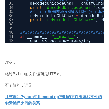
33
decodedUnicodeChar
=
cnUtf8Char.
34
print
"decodedUnicodeChar="
,deco
35
#2. 让字符串的编码和输入目标（windo
36
reEncodedToGbkChar
=
decodedUnic
37
print
"reEncodedToGbkChar="
,reEn
38
39
40
####################################
41
if
__name__
=
=
"__main__"
:
42
char_ok_but_show_messy();
注意：
此时Python的文件编码是UTF-8。
不了解的，详见：
【整理】Python中用encoding声明的文件编码和文件的
实际编码之间的关系