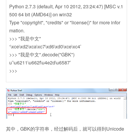
Python 2.7.3 (default, Apr 10 2012, 23:24:47) [MSC v.1
500 64 bit (AMD64)] on win32
Type "copyright", "credits" or "license()" for more infor
mation.
>>> "我是中文"
‘\xce\xd2\xca\xc7\xd6\xd0\xce\xc4’
>>> "我是中文".decode("GBK")
u’\u6211\u662f\u4e2d\u6587′
>>>
其中，GBK的字符串，经过解码后，就可以得到Unicode