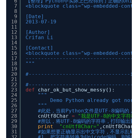
6
【整理】Python中实际上已经得到了正确的Uni
7
<blockquote class="wp-embedded-conte
8
9
[Date]
10
2013-07-19
11
12
[Author]
13
Crifan Li
14
15
[Contact]
16
<blockquote class="wp-embedded-conte
17
------------------------------------
18
"""
19
20
#---------------------------------im
21
22
#-----------------------------------
23
def
char_ok_but_show_messy():
24
"""
25
Demo Python already got norm
26
"""
27
#此处，当前Python文件是UTF-8编码的
28
cnUtf8Char
=
"我是UTF-8的中文字符串
29
#所以，将UTF-8编码的字符串，打印输出到G
30
print
"cnUtf8Char="
,cnUtf8Char
31
#如果想要正确显示出中文字符，不显示乱码
32
#1. 把字符串转换为Unicode编码，则输出