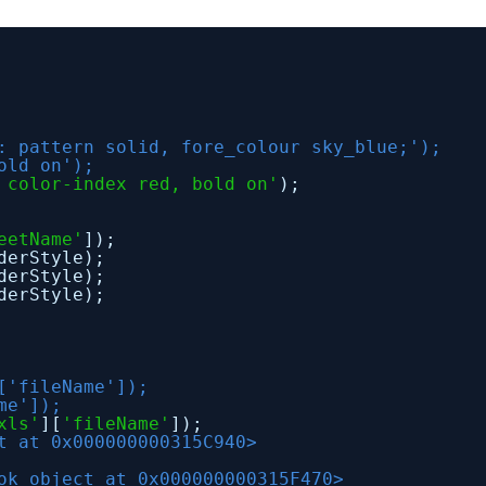
: pattern solid, fore_colour sky_blue;');
old on');
 color-index red, bold on'
);
eetName'
]);
Style);
derStyle);
erStyle);
['fileName']);
me']);
xls'
][
'fileName'
]);
t at 0x000000000315C940>
ok object at 0x000000000315F470>