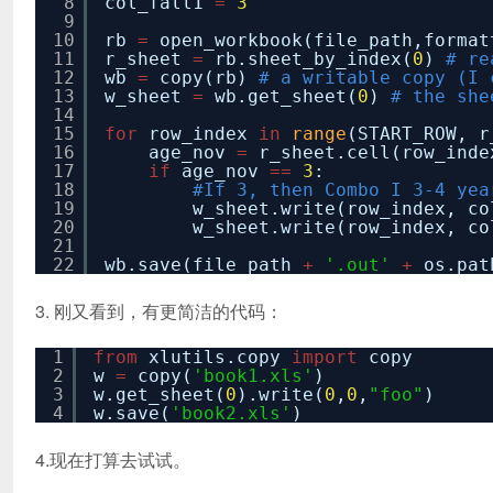
8
col_fall1
=
3
9
10
rb
=
open_workbook(file_path,format
11
r_sheet
=
rb.sheet_by_index(
0
)
# re
12
wb
=
copy(rb)
# a writable copy (I 
13
w_sheet
=
wb.get_sheet(
0
)
# the she
14
15
for
row_index
in
range
(START_ROW, r
16
age_nov
=
r_sheet.cell(row_inde
17
if
age_nov
=
=
3
:
18
#If 3, then Combo I 3-4 ye
19
w_sheet.write(row_index, c
20
w_sheet.write(row_index, c
21
22
wb.save(file_path
+
'.out'
+
os.pat
3. 刚又看到，有更简洁的代码：
1
from
xlutils.copy
import
copy
2
w
=
copy(
'book1.xls'
)
3
w.get_sheet(
0
).write(
0
,
0
,
"foo"
)
4
w.save(
'book2.xls'
)
4.现在打算去试试。