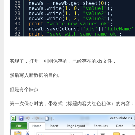
26
newWs
=
newWb.get_sheet(
0
);
27
newWs.write(
1
,
0
,
"value1"
);
28
newWs.write(
1
,
1
,
"value2"
);
29
newWs.write(
1
,
2
,
"value3"
);
30
print
"write new values ok"
;
31
newWb.save(gConst[
'xls'
][
'fileName'
32
print
"save with same name ok"
;
实现了，打开，刚刚保存的，已经存在的xls文件，
然后写入新数据的目的。
但是有个缺点，
第一次保存时的，带格式（标题内容为红色粗体）的内容：