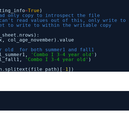
ting_info
=
True
)
ad only copy to introspect the file
can't read values out of this, only write to 
et to write to within the writable copy
_sheet.nrows):
x, col_age_november).value
ar old for both summer1 and fall1
ol_summer1,
'Combo I 3-4 year old'
)
ol_fall1,
'Combo I 3-4 year old'
)
h.splitext(file_path)[
-
1
])