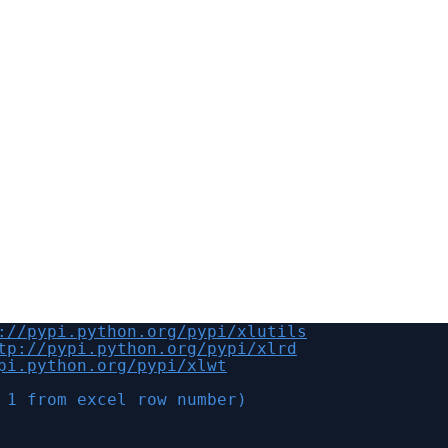
://pypi.python.org/pypi/xlutils
tp://pypi.python.org/pypi/xlrd
pi.python.org/pypi/xlwt
 1 from excel row number)