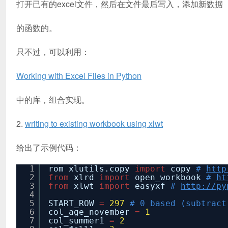
打开已有的excel文件，然后在文件最后写入，添加新数据
的函数的。
只不过，可以利用：
Working with Excel Files in Python
中的库，组合实现。
2.
writing to existing workbook using xlwt
给出了示例代码：
1
rom xlutils.copy
import
copy
#
http
2
from
xlrd
import
open_workbook
#
ht
3
from
xlwt
import
easyxf
#
http://py
4
5
START_ROW
=
297
# 0 based (subtract
6
col_age_november
=
1
7
col_summer1
=
2