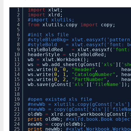
1
import
xlwt;
2
import
xlrd;
3
#import xlutils;
4
from
xlutils.copy
import
copy;
5
6
#init xls file
7
#styleBlueBkg= xlwt.easyxf('pattern
8
#styleBold = xlwt.easyxf('font: b
9
styleBoldRed
=
xlwt.easyxf(
'font:
10
headerStyle
=
styleBoldRed;
11
wb
=
xlwt.Workbook();
12
ws
=
wb.add_sheet(gConst[
'xls'
][
'sh
13
ws.write(
0
,
0
,
"Header"
, header
14
ws.write(
0
,
1
,
"CatalogNumber"
, hea
15
ws.write(
0
,
2
,
"PartNumber"
, head
16
wb.save(gConst[
'xls'
][
'fileName'
]);
17
18
19
#open existed xls file
20
#newWb = xlutils.copy(gConst['xls']
21
#newWb = copy(gConst['xls']['fileNa
22
oldWb
=
xlrd.open_workbook(gConst[
'
23
print
oldWb;
#<xlrd.book.Book objec
24
newWb
=
copy(oldWb);
25
print
newWb;
#<xlwt.Workbook.Workbo