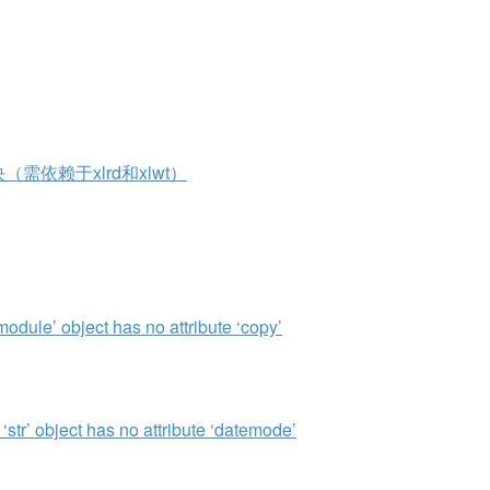
块（需依赖于xlrd和xlwt）
e’ object has no attribute ‘copy’
object has no attribute ‘datemode’