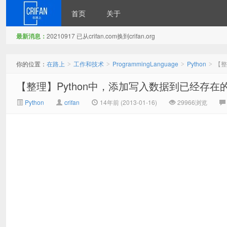
首页
关于
最新消息：
20210917 已从crifan.com换到crifan.org
在路上
你的位置：
在路上
工作和技术
ProgrammingLanguage
Python
【整
>
>
>
>
【整理】Python中，添加写入数据到已经存在的E
Python
crifan
14年前 (2013-01-16)
29966浏览