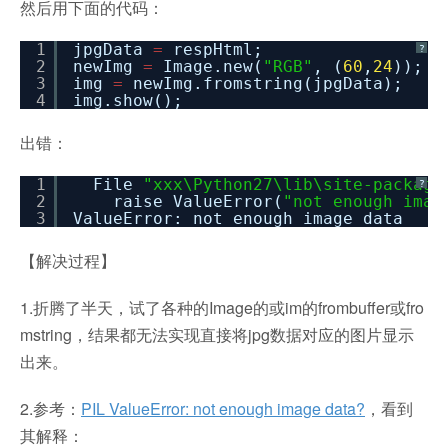
然后用下面的代码：
1
jpgData
=
respHtml;
?
2
newImg
=
Image.new(
"RGB"
, (
60
,
24
));
3
img
=
newImg.fromstring(jpgData);
4
img.show();
出错：
1
File
"xxx\Python27\lib\site-package
?
2
raise ValueError(
"not enough imag
3
ValueError: not enough image data
【解决过程】
1.折腾了半天，试了各种的Image的或im的frombuffer或fro
mstring，结果都无法实现直接将jpg数据对应的图片显示
出来。
2.参考：
PIL ValueError: not enough image data?
，看到
其解释：