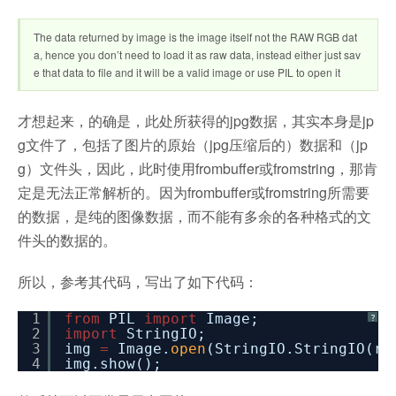
The data returned by image is the image itself not the RAW RGB dat
a, hence you don’t need to load it as raw data, instead either just sav
e that data to file and it will be a valid image or use PIL to open it
才想起来，的确是，此处所获得的jpg数据，其实本身是jp
g文件了，包括了图片的原始（jpg压缩后的）数据和（jp
g）文件头，因此，此时使用frombuffer或fromstring，那肯
定是无法正常解析的。因为frombuffer或fromstring所需要
的数据，是纯的图像数据，而不能有多余的各种格式的文
件头的数据的。
所以，参考其代码，写出了如下代码：
1
from
PIL
import
Image;
?
2
import
StringIO;
3
img
=
Image.
open
(StringIO.StringIO(re
4
img.show();