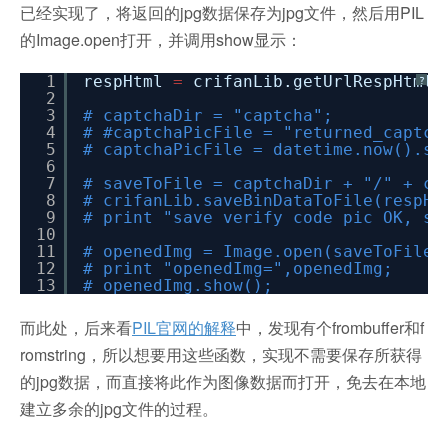
已经实现了，将返回的jpg数据保存为jpg文件，然后用PIL
的Image.open打开，并调用show显示：
1
respHtml
=
crifanLib.getUrlRespHtml(
?
2
3
# captchaDir = "captcha";
4
# #captchaPicFile = "returned_captch
5
# captchaPicFile = datetime.now().st
6
7
# saveToFile = captchaDir + "/" + ca
8
# crifanLib.saveBinDataToFile(respHt
9
# print "save verify code pic OK, sa
10
11
# openedImg = Image.open(saveToFile)
12
# print "openedImg=",openedImg;
13
# openedImg.show();
而此处，后来看
PIL官网的解释
中，发现有个frombuffer和f
romstring，所以想要用这些函数，实现不需要保存所获得
的jpg数据，而直接将此作为图像数据而打开，免去在本地
建立多余的jpg文件的过程。