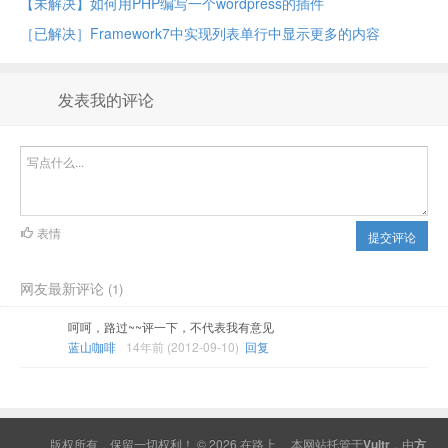
【未解决】如何用PHP编写一个wordpress的插件
［已解决］Framework7中实现列表单行中显示更多的内容
发表我的评论
表情
提交评论
网友最新评论
(1)
呵呵，路过~~评一下，不代表我有意见
蓝山咖啡
14年前 (2012-09-10)
回复
版权所有，保留一切权利！ © 2026
在路上
本网站托管于
Vultr
，由
方