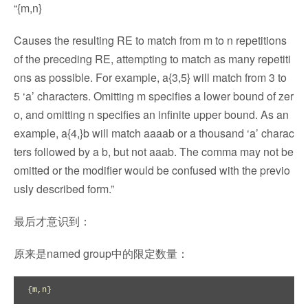
“{m,n}
Causes the resulting RE to match from m to n repetitions
of the preceding RE, attempting to match as many repetiti
ons as possible. For example, a{3,5} will match from 3 to
5 ‘a’ characters. Omitting m specifies a lower bound of zer
o, and omitting n specifies an infinite upper bound. As an
example, a{4,}b will match aaaab or a thousand ‘a’ charac
ters followed by a b, but not aaab. The comma may not be
omitted or the modifier would be confused with the previo
usly described form.”
最后才意识到：
原来是named group中的限定数量：
{m,n}