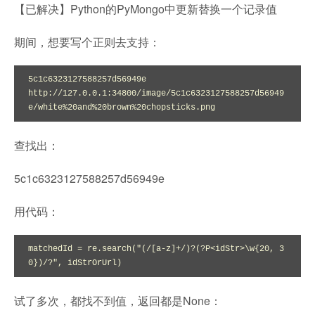
【已解决】Python的PyMongo中更新替换一个记录值
期间，想要写个正则去支持：
5c1c6323127588257d56949e

http://127.0.0.1:34800/image/5c1c6323127588257d56949
e/white%20and%20brown%20chopsticks.png
查找出：
5c1c6323127588257d56949e
用代码：
matchedId = re.search("(/[a-z]+/)?(?P<idStr>\w{20, 3
0})/?", idStrOrUrl)
试了多次，都找不到值，返回都是None：