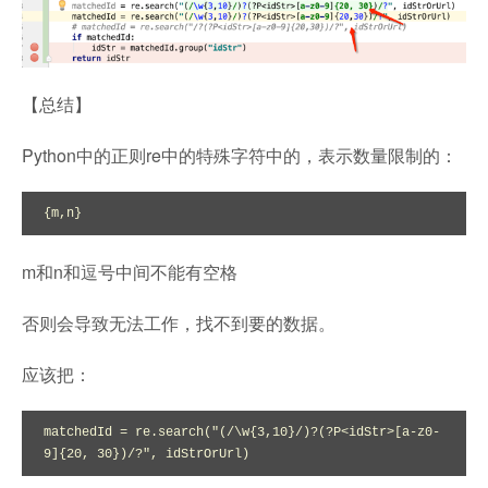
【总结】
Python中的正则re中的特殊字符中的，表示数量限制的：
{m,n}
m和n和逗号中间不能有空格
否则会导致无法工作，找不到要的数据。
应该把：
matchedId = re.search("(/\w{3,10}/)?(?P<idStr>[a-z0-
9]{20, 30})/?", idStrOrUrl)