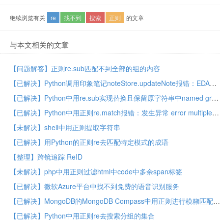
继续浏览有关
re
找不到
搜索
正则
的文章
与本文相关的文章
【问题解答】正则re.sub匹配不到全部的组的内容
【已解决】Python调用印象笔记noteStore.updateNote报错：EDAMUserException errorCode 11 parameter The element type en-note must be terminated by the matching end-tag en-note
【已解决】Python中用re.sub实现替换且保留原字符串中named group命名的组的部分值
【已解决】Python中用正则re.match报错：发生异常 error multiple repeat at position
【未解决】shell中用正则提取字符串
【已解决】用Python的正则re去匹配特定模式的成语
【整理】跨镜追踪 ReID
【未解决】php中用正则过滤html中code中多余span标签
【已解决】微软Azure平台中找不到免费的语音识别服务
【已解决】MongoDB的MongoDB Compass中用正则进行模糊匹配字段
【已解决】Python中用正则re去搜索分组的集合