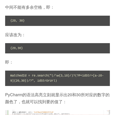
中间不能有多余空格，即：
{20, 30}
应该改为：
{20,30}
即：
matchedId = re.search("(/\w{3,10}/)?(?P<idStr>[a-z0-
9]{20,30})/?", idStrOrUrl)
PyCharm的语法高亮立刻就显示出20和30所对应的数字的
颜色了，也就可以找到要的值了：