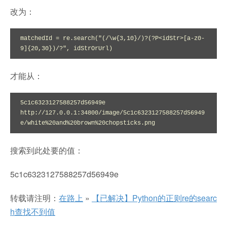
改为：
matchedId = re.search("(/\w{3,10}/)?(?P<idStr>[a-z0-
9]{20,30})/?", idStrOrUrl)
才能从：
5c1c6323127588257d56949e

http://127.0.0.1:34800/image/5c1c6323127588257d56949
e/white%20and%20brown%20chopsticks.png
搜索到此处要的值：
5c1c6323127588257d56949e
转载请注明：
在路上
»
【已解决】Python的正则re的searc
h查找不到值