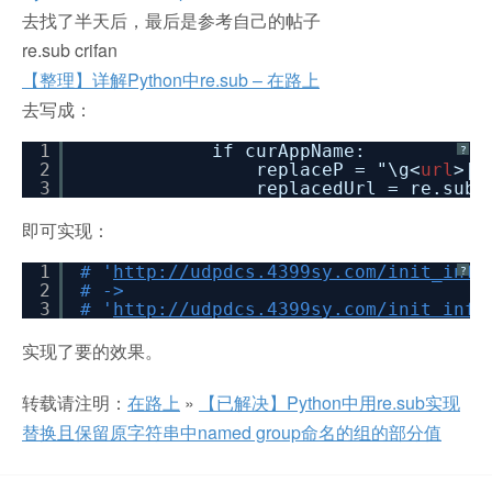
去找了半天后，最后是参考自己的帖子
re.sub crifan
【整理】详解Python中re.sub – 在路上
去写成：
1
if curAppName:
?
2
replaceP = "\g<
url
>|%
3
replacedUrl = re.sub(
即可实现：
1
# '
http://udpdcs.4399sy.com/init_info
?
2
# ->
3
# '
http://udpdcs.4399sy.com/init_info
实现了要的效果。
转载请注明：
在路上
»
【已解决】Python中用re.sub实现
替换且保留原字符串中named group命名的组的部分值