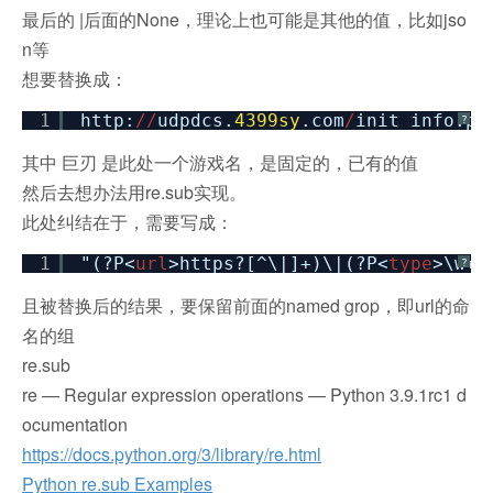
最后的 |后面的None，理论上也可能是其他的值，比如jso
n等
想要替换成：
1
http:
/
/
udpdcs.
4399sy
.com
/
init_info.ph
?
其中 巨刃 是此处一个游戏名，是固定的，已有的值
然后去想办法用re.sub实现。
此处纠结在于，需要写成：
1
"(?P<
url
>https?[^\|]+)\|(?P<
type
>\w+)
?
且被替换后的结果，要保留前面的named grop，即url的命
名的组
re.sub
re — Regular expression operations — Python 3.9.1rc1 d
ocumentation
https://docs.python.org/3/library/re.html
Python re.sub Examples