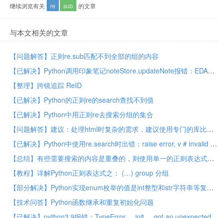
继续浏览有关
re
sub
的文章
与本文相关的文章
【问题解答】正则re.sub匹配不到全部的组的内容
【已解决】Python调用印象笔记noteStore.updateNote报错：EDAMUserException errorCode 11 parameter The element type en-note must be terminated by the matching end-tag en-note
【整理】跨镜追踪 ReID
【已解决】Python的正则re的search查找不到值
【已解决】Python中用正则re去搜索分组的集合
【问题解答】建议：处理html时复杂的需求，建议使用专门的库比如BeautifulSoup去处理而不要用正则
【已解决】Python中使用re.search时出错：raise error, v # invalid expression， sre_constants.error: syntax error
【总结】有些需要搜索的内容是重叠的，则使用单一的正则表达式是无法实现的
【教程】详解Python正则表达式之： (…) group 分组
【部分解决】Python实现enum枚举的值是int整型和str字符串等复合类型的值
【技术问答】Python函数继承和重复初始化问题
【已解决】python3.9报错：TypeError __init__ got an unexpected keyword argument encoding