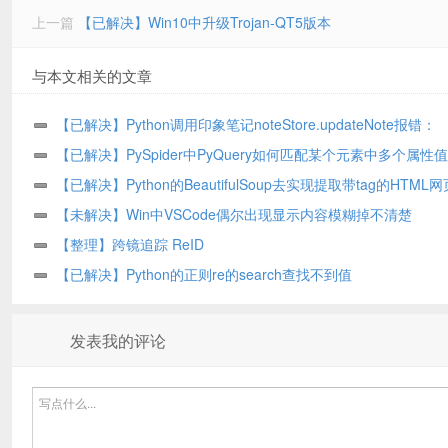
上一篇
【已解决】Win10中升级Trojan-QT5版本
与本文相关的文章
【已解决】Python调用印象笔记noteStore.updateNote报错：
EDAMUserException errorCode 11 parameter The element type e
【已解决】PySpider中PyQuery如何匹配某个元素中多个属性值
must be terminated by the matching end-tag en-note
【已解决】Python的BeautifulSoup去实现提取带tag的HTML
内容
【未解决】Win中VSCode偶尔出现显示内容模糊掉不清楚
【整理】跨镜追踪 ReID
【已解决】Python的正则re的search查找不到值
发表我的评论