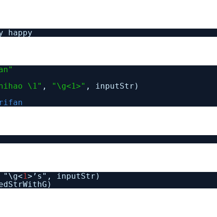
y happy
an"
nihao \1"
,
"\g<1>"
, inputStr)
rifan
 "\g<
1
>’s", inputStr)
edStrWithG)