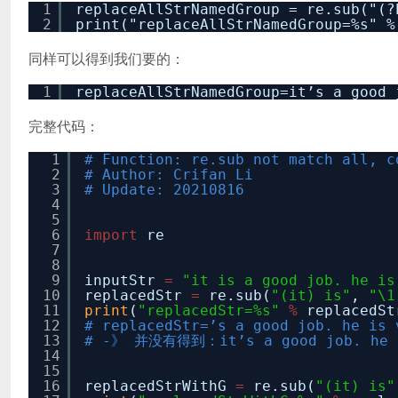
1
replaceAllStrNamedGroup = re.sub("(?
2
print("replaceAllStrNamedGroup=%s" %
同样可以得到我们要的：
1
replaceAllStrNamedGroup=it’s a good 
完整代码：
1
# Function: re.sub not match all, 
2
# Author: Crifan Li
3
# Update: 20210816
4
5
6
import
re
7
8
9
inputStr
=
"it is a good job. he is
10
replacedStr
=
re.sub(
"(it) is"
,
"\1
11
print
(
"replacedStr=%s"
%
replacedSt
12
# replacedStr=’s a good job. he is 
13
# -》 并没有得到：it’s a good job. he i
14
15
16
replacedStrWithG
=
re.sub(
"(it) is"