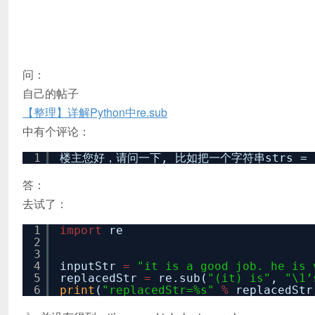
问：
自己的帖子
【整理】详解Python中re.sub
中有个评论：
1
楼主您好，请问一下, 比如把一个字符串strs = “it i
答：
去试了：
1
import
re
2
3
4
inputStr
=
"it is a good job. he is 
5
replacedStr
=
re.sub(
"(it) is"
,
"\1’
6
print
(
"replacedStr=%s"
%
replacedStr