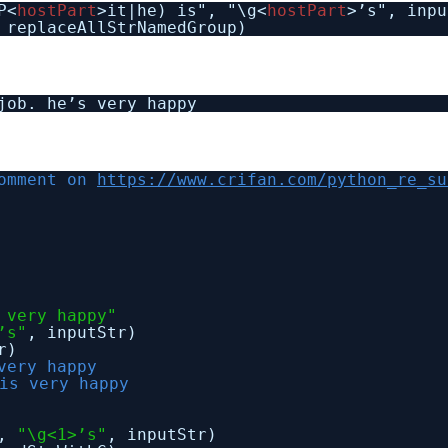
P<
hostPart
>it|he) is", "\g<
hostPart
>’s", inpu
 replaceAllStrNamedGroup)
job. he’s very happy
comment on
https://www.crifan.com/python_re_su
 very happy"
’s"
, inputStr)
r)
very happy
s very happy
,
"\g<1>’s"
, inputStr)