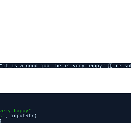
s a good job. he is very happy” 用 re.sub
very happy"
s"
, inputStr)
)