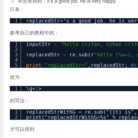
-》 并没有得到：it’s a good job. he is very happy
只有：
1
replacedStr=’s a good job. he is ver
参考自己的教程中的：
1
inputStr
=
"hello crifan, nihao crif
2
3
replacedStr
=
re.sub(r
"hello (\w+), 
4
5
print
"replacedStr="
,replacedStr;
#c
改为：
1
\g<
1
>
的写法：
1
replacedStrWithG = re.sub("(it) is",
2
print("replacedStrWithG=%s" % replac
才可以得到