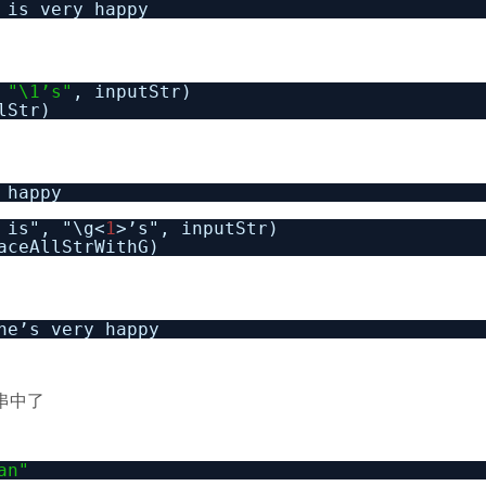
 is very happy
,
"\1’s"
, inputStr)
lStr)
 happy
 is", "\g<
1
>’s", inputStr)
aceAllStrWithG)
he’s very happy
串中了
an"