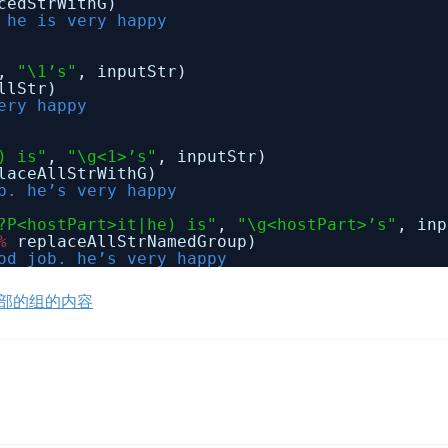
cedStrWithG)
 he is very happy
,
"\1’s"
, inputStr)
llStr)
ery happy
) is"
,
"\g<1>’s"
, inputStr)
laceAllStrWithG)
b. he’s very happy
?P<hostPart>it|he) is"
,
"\g<hostPart>’s"
, inp
%
replaceAllStrNamedGroup)
od job. he’s very happy
全部的组的内容