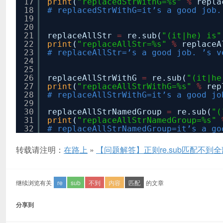
17
print
(
"replacedStrWithG=%s"
%
repla
18
# replacedStrWithG=it’s a good job.
19
20
21
replaceAllStr
=
re.sub(
"(it|he) is"
22
print
(
"replaceAllStr=%s"
%
replaceA
23
# replaceAllStr=’s a good job. ’s v
24
25
26
replaceAllStrWithG
=
re.sub(
"(it|he
27
print
(
"replaceAllStrWithG=%s"
%
rep
28
# replaceAllStrWithG=it’s a good jo
29
30
replaceAllStrNamedGroup
=
re.sub(
"(
31
print
(
"replaceAllStrNamedGroup=%s"
32
# replaceAllStrNamedGroup=it’s a go
转载请注明：
在路上
»
【问题解答】正则re.sub匹配不到
继续浏览有关
re
sub
不到
内容
匹配
的文章
分享到