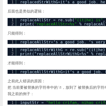
1
replacedStrWithG=it’s a good job. he
后面也是类似的逻辑：
1
replaceAllStr = re.sub(
"(it|he) is"
2
print(
"replaceAllStr=%s"
% replaceAl
只能得到：
1
replaceAllStr=’s a good job. ’s very
1
replaceAllStrWithG = re.sub("(it|he)
2
print("replaceAllStrWithG=%s" % repl
才能得到：
1
replaceAllStrWithG=it’s a good job. 
之前此人错误的原因：
把 当前要被替换的字符串中的 \1，放到了 被替换后的字符
我之前的例子：
1
inputStr =
"hello crifan, nihao crif