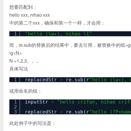
想要匹配到：
hello xxx, nihao xxx
中的第二个xxx，确保和第一个一样，才会用：
1
"hello (\w+), nihao \1"
而，re.sub的替换后的结果中，要去引用，被替换中的组=g
\g<N>
N =1,2,3。。。
具体写法
1
replacedStr
=
re.sub(r
"hello (\w+), 
或用命名的组：
1
inputStr
=
"hello crifan, nihao crif
2
3
replacedStr
=
re.sub(r
"hello (?P<nam
此处例子中的写法是：