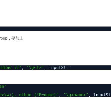
roup，要加上
nihao \1"
,
"\g<1>"
, inputStr)
an"
e>\w+), nihao (?P=name)"
,
"\g<name>"
, inputSt