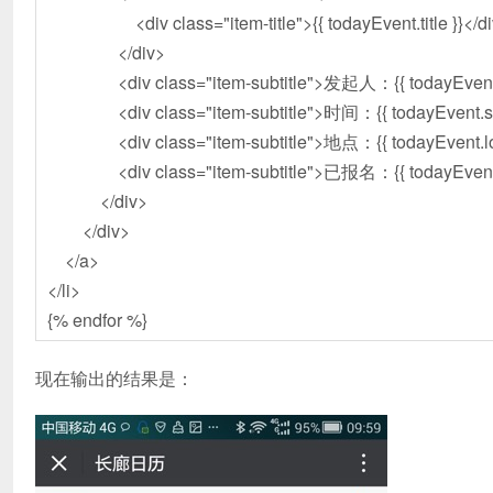
<div class="item-title">{{ todayEvent.title }}</di
</div>
<div class="item-subtitle">发起人：{{ todayEvent.us
<div class="item-subtitle">时间：{{ todayEvent.start_d
<div class="item-subtitle">地点：{{ todayEvent.loca
<div class="item-subtitle">已报名：{{ todayEvent.cur_
</div>
</div>
</a>
</li>
{% endfor %}
现在输出的结果是：