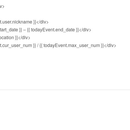
v>
er.nickname }}</div>
ate }} – {{ todayEvent.end_date }}</div>
tion }}</div>
user_num }} / {{ todayEvent.max_user_num }}</div>