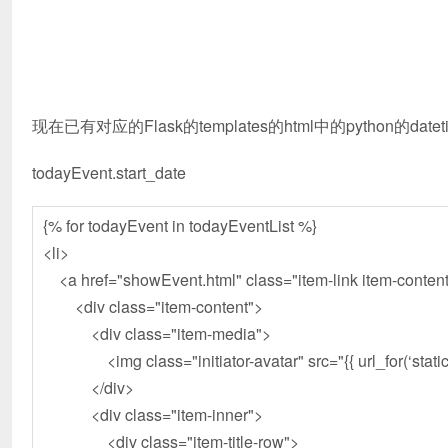
现在已有对应的Flask的templates的html中的python的date
todayEvent.start_date
{% for todayEvent in todayEventList %}
<li>
<a href="showEvent.html" class="item-link item-conten
<div class="item-content">
<div class="item-media">
<img class="initiator-avatar" src="{{ url_for(‘static’, 
</div>
<div class="item-inner">
<div class="item-title-row">