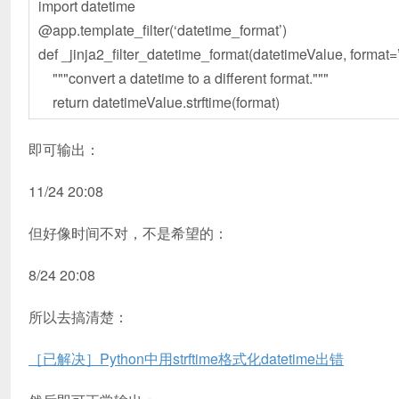
import datetime
@app.template_filter(‘datetime_format’)
def _jinja2_filter_datetime_format(datetimeValue, form
"""convert a datetime to a different format."""
return datetimeValue.strftime(format)
即可输出：
11/24 20:08
但好像时间不对，不是希望的：
8/24 20:08
所以去搞清楚：
［已解决］Python中用strftime格式化datetime出错