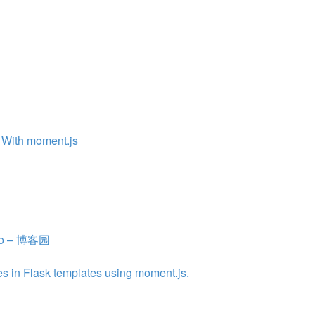
g With moment.js
o – 博客园
s in Flask templates using moment.js.