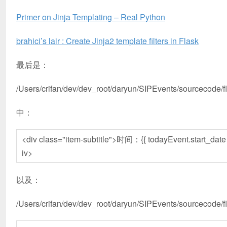
Primer on Jinja Templating – Real Python
brahici’s lair : Create Jinja2 template filters in Flask
最后是：
/Users/crifan/dev/dev_root/daryun/SIPEvents/sourcecode/fl
中：
<div class="item-subtitle">时间：{{ todayEvent.start_date |
iv>
以及：
/Users/crifan/dev/dev_root/daryun/SIPEvents/sourcecode/f