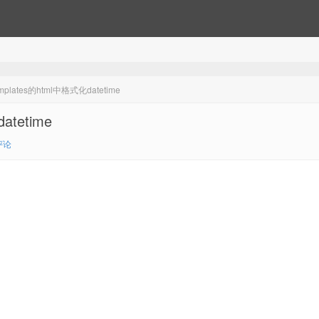
lates的html中格式化datetime
tetime
评论