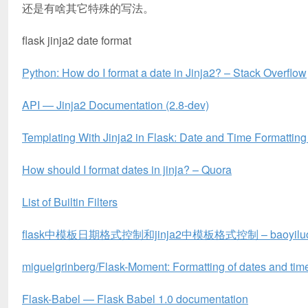
还是有啥其它特殊的写法。
flask jinja2 date format
Python: How do I format a date in Jinja2? – Stack Overflow
API — Jinja2 Documentation (2.8-dev)
Templating With Jinja2 in Flask: Date and Time Formattin
How should I format dates in jinja? – Quora
List of Builtin Filters
flask中模板日期格式控制和jinja2中模板格式控制 – baoyilu
miguelgrinberg/Flask-Moment: Formatting of dates and time
Flask-Babel — Flask Babel 1.0 documentation