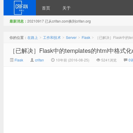
首页
关于
最新消息：
20210917 已从crifan.com换到crifan.org
在路上
你的位置：
在路上
工作和技术
Server
Flask
［已解决］Flask中的temp
>
>
>
>
［已解决］Flask中的templates的html中格式化da
Flask
crifan
10年前 (2016-08-25)
5241浏览
0