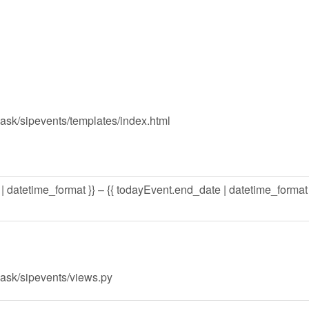
ask/sipevents/templates/index.html
 datetime_format }} – {{ todayEvent.end_date | datetime_format 
lask/sipevents/views.py