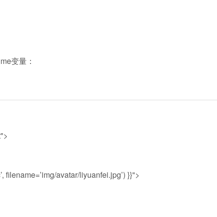
time变量：
t">
filename=’img/avatar/liyuanfei.jpg’) }}">