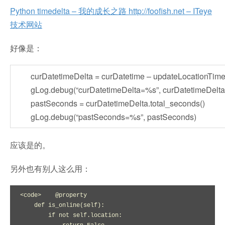
Python timedelta – 我的成长之路 http://foofish.net – ITeye
技术网站
好像是：
curDatetimeDelta = curDatetime – updateLocationTim
gLog.debug(“curDatetimeDelta=%s”, curDatetimeDelta
pastSeconds = curDatetimeDelta.total_seconds()
gLog.debug(“pastSeconds=%s”, pastSeconds)
应该是的。
另外也有别人这么用：
<code>    @property

    def is_online(self):

        if not self.location:
