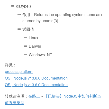
os.type()
作用：Returns the operating system name as r
eturned by uname(3)
返回值
Linux
Darwin
Windows_NT
详见：
process.platform
OS | Node.js v13.6.0 Documentation
OS | Node.js v13.6.0 Documentation
转载请注明：
在路上
»
【已解决】NodeJS中如何判断当
前系统类型