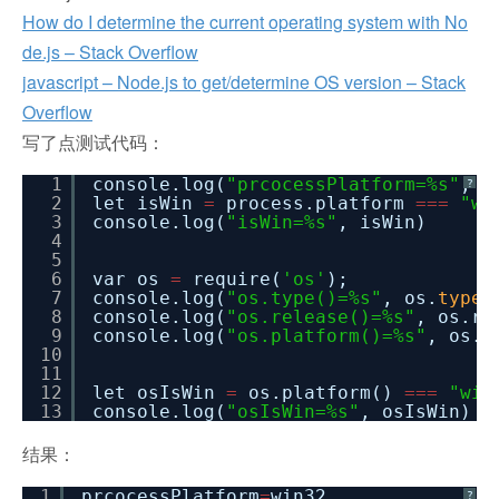
How do I determine the current operating system with No
de.js – Stack Overflow
javascript – Node.js to get/determine OS version – Stack
Overflow
写了点测试代码：
1
console.log(
"prcocessPlatform=%s"
, p
?
2
let isWin
=
process.platform
=
=
=
"wi
3
console.log(
"isWin=%s"
, isWin)
4
5
6
var os
=
require(
'os'
);
7
console.log(
"os.type()=%s"
, os.
type
(
8
console.log(
"os.release()=%s"
, os.re
9
console.log(
"os.platform()=%s"
, os.p
10
11
12
let osIsWin
=
os.platform()
=
=
=
"win
13
console.log(
"osIsWin=%s"
, osIsWin)
结果：
1
prcocessPlatform
=
win32
?