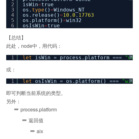
2
isWin
=
true
3
os.
type
()
=
Windows_NT
4
os.release()
=
10.0
.
17763
5
os.platform()
=
win32
6
osIsWin
=
true
【总结】
此处，node中，用代码：
1
let
isWin = process.platform ===
"win
?
或：
1
let
osIsWin = os.platform() ===
"win3
?
即可判断当前系统的类型。
另外：
process.platform
返回值
aix