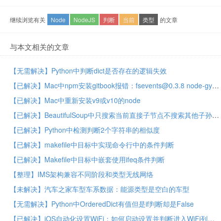
继续浏览有关
Node
NodeJS
判断
当前
类型
的文章
与本文相关的文章
【无需解决】Python中判断dict是否存在的逻辑失效
【已解决】Mac中npm安装gitbook报错：fsevents@0.3.8 node-gyp rebuild define NAN_DEPRECATED __attribute__ deprecated
【已解决】Mac中重新安装v9或v10的node
【已解决】BeautifulSoup中只搜索当前直接子节点不搜索其他子孙节点
【已解决】Python中检测判断2个字符串的相似度
【已解决】makefile中目标中实现命令行中的条件判断
【已解决】Makefile中目标中嵌套使用ifeq条件判断
【整理】IMS架构兼容不同阶段和类型无线网络
【未解决】汽车之家车型车系数据：能源类型是空白的车型
【无需解决】Python中OrderedDict有值但是if判断却是False
【已解决】iOS自动化设置WiFi：如何启动设置并判断进入WiFi列表页