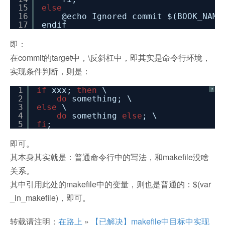
15
else
16
@echo Ignored commit $(BOOK_NAME
17
endif
即：
在commit的target中，\反斜杠中，即其实是命令行环境，
实现条件判断，则是：
1
if
xxx;
then
\
?
2
do
something; \
3
else
\
4
do
something
else
; \
5
fi
;
即可。
其本身其实就是：普通命令行中的写法，和makefile没啥
关系。
其中引用此处的makefile中的变量，则也是普通的：$(var
_in_makefile)，即可。
转载请注明：
在路上
»
【已解决】makefile中目标中实现