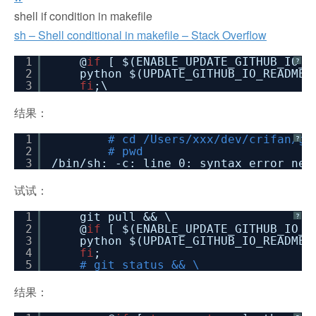
shell if condition in makefile
sh – Shell conditional in makefile – Stack Overflow
1
@
if
[ $(ENABLE_UPDATE_GITHUB_IO_
?
2
python $(UPDATE_GITHUB_IO_README_
3
fi
;\
结果：
1
# cd /Users/xxx/dev/crifan/gi
?
2
# pwd
3
/bin/sh
: -c: line 0: syntax error nea
试试：
1
git pull && \
?
2
@
if
[ $(ENABLE_UPDATE_GITHUB_IO_
3
python $(UPDATE_GITHUB_IO_README_
4
fi
;
5
# git status && \
结果：