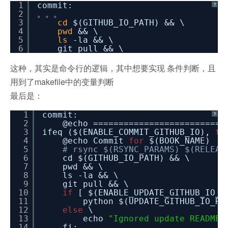
1
commit:
?
2
。。。
3
cd
$(GITHUB_IO_PATH) && \
4
pwd
&& \
5
ls
-la && \
6
git pull && \
这种，其实是命令行的逻辑，其中想要实现 条件判断，且
用到了makefile中的变量判断
最后是：
1
commit:
?
2
@echo ==========================
3
ifeq ($(ENABLE_COMMIT_GITHUB_IO),
tr
4
@echo Commit
for
$(BOOK_NAME)
5
# rsync $(RSYNC_PARAMS) $(RELEAS
6
cd $(GITHUB_IO_PATH) && \
7
pwd && \
8
ls -la && \
9
git pull && \
10
if
[ $(ENABLE_UPDATE_GITHUB_IO_
11
python $(UPDATE_GITHUB_IO_RE
12
else
\
13
echo
"Ignored update README.
14
fi;