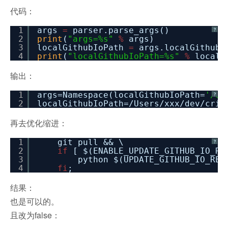
代码：
1
args
=
parser.parse_args()
?
2
print
(
"args=%s"
%
args)
3
localGithubIoPath
=
args.localGithubI
4
print
(
"localGithubIoPath=%s"
%
localG
输出：
1
args=Namespace(localGithubIoPath=
'/Us
?
2
localGithubIoPath=
/Users/xxx/dev/crif
再去优化缩进：
1
git pull && \
?
2
if
[ $(ENABLE_UPDATE_GITHUB_IO_R
3
python $(UPDATE_GITHUB_IO_REA
4
fi
;
结果：
也是可以的。
且改为false：