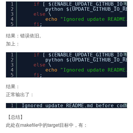
1
if
[ $(ENABLE_UPDATE_GITHUB_IO_R
?
2
python $(UPDATE_GITHUB_IO_REA
3
else
\
4
echo
"Ignored update README.m
5
fi
;
结果：错误依旧。
加上：
1
if
[ $(ENABLE_UPDATE_GITHUB_IO_R
?
2
python $(UPDATE_GITHUB_IO_REA
3
else
\
4
echo
"Ignored update README.m
5
fi
;
结果：
正常输出了：
1
Ignored update README.md before commi
?
【总结】
此处在makefile中的target目标中，有：