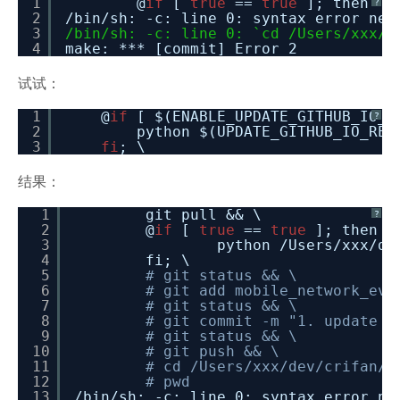
1
@
if
[
true
==
true
]; then
?
2
/bin/sh: -c: line 0: syntax error nea
3
/bin/sh: -c: line 0: `cd /Users/xxx/d
4
make: *** [commit] Error 2
试试：
1
@
if
[ $(ENABLE_UPDATE_GITHUB_IO_
?
2
python $(UPDATE_GITHUB_IO_REA
3
fi
; \
结果：
1
git pull && \
?
2
@
if
[
true
==
true
]; then \
3
python /Users/xxx/de
4
fi; \
5
# git status && \
6
# git add mobile_network_evo
7
# git status && \
8
# git commit -m "1. update b
9
# git status && \
10
# git push && \
11
# cd /Users/xxx/dev/crifan/g
12
# pwd
13
/bin/sh: -c: line 0: syntax error ne