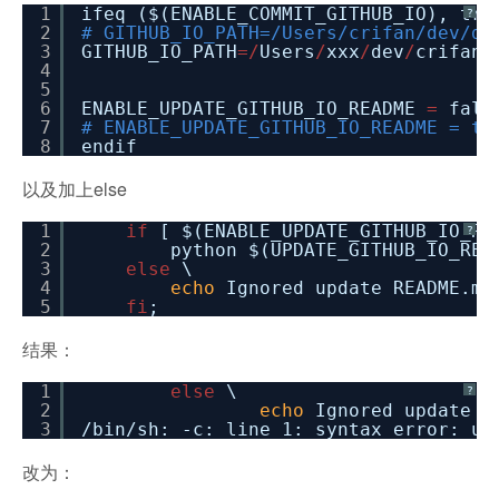
1
ifeq ($(ENABLE_COMMIT_GITHUB_IO), tru
?
2
# GITHUB_IO_PATH=/Users/crifan/dev/de
3
GITHUB_IO_PATH
=
/
Users
/
xxx
/
dev
/
crifan
/
4
5
6
ENABLE_UPDATE_GITHUB_IO_README
=
fals
7
# ENABLE_UPDATE_GITHUB_IO_README = tr
8
endif
以及加上else
1
if
[ $(ENABLE_UPDATE_GITHUB_IO_R
?
2
python $(UPDATE_GITHUB_IO_REA
3
else
\
4
echo
Ignored update README.md
5
fi
;
结果：
1
else
\
?
2
echo
Ignored update R
3
/bin/sh
: -c: line 1: syntax error: u
改为：