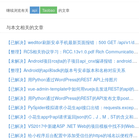
继续浏览有关
api
Taobao
的文章
与本文相关的文章
【已解决】weditor刷新安卓手机最新页面报错：500 GET /api/v1/devices/android screenshot NameError name d is not defined
【整理】RCS相关协议学习：RCC.13v1.0.pdf Rich Communication Suite RCS API
【未解决】Android项目rcsjta的子项目api_cnx编译报错：android.app中的ProgressDialog已过时
【整理】Android的api和sdk的版本号安卓版本和名称对应关系
【已解决】用Python通过WordPress的REST API上传图片
【已解决】vue-admin-template中如何用vuejs去发送REST的api的POST请求并返回和解析json字符串
【已解决】用Python通过WordPress的REST的API发布文章post
【已解决】PySpider模拟请求小花生api接口出错：requests.exceptions.HTTPError HTTP 500 Internal Server Error
【已解决】小花生app中api请求返回json的C，J，M，ST的含义和如何破解解密
【已解决】VS2017中新建ASP .NET Web的项目模板中找不到Web API
【已解决】给小程序后台配置中添加受信任的https的域名以便程序能正常调用api接口获取数据