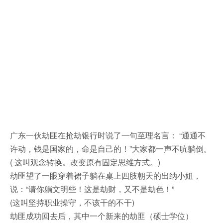
广东一伙劫匪在抢劫银行时说了一句至理名言： “通通不
许动，钱是国家的，命是自己的！”大家都一声不吭躺倒。
( 这叫观念转换。改变原有固定思维方式。)
劫匪望了一眼穿着裙子躺在桌上四肢朝天的出纳小姐，
说：“请你躺文明些！这是劫财，又不是劫色！”
(这叫坚持职业操守，不该干的不干)
劫匪成功回去后，其中一个新来的劫匪（硕士学位）