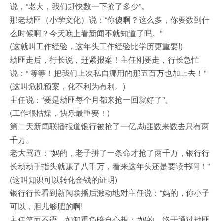
说，“老大，我们赶快数一下抢了多少”。
那老劫匪（小学文化）说：“你傻啊？这么多，你要数到什
么时候啊？今天晚上看新闻不就知道了吗。”
(这就叫工作经验，这年头工作经验比学历更重要!)
劫匪走后，行长说，赶紧报案！主任刚要走，行长急忙
说：“ 等等！把我们上次私自挪用的那五百万也加上去！”
(这叫危机预案，化不利为有利。)
主任说：“要是劫匪每个月都来抢一回就好了”。
(工作很枯燥，快乐最重要！)
第二天新闻联播报道银行被抢了一亿,劫匪数来数去只有两
千万。
老大骂道：“妈的，老子拼了一条命才抢了两千万，银行行
长动动手指头就赚了八千万，看来这年头还是要读书啊！”
(这叫知识可以转化金钱的证明)
银行行长看到新闻联播后激动地对主任说：“妈的，你小子
可以，胆儿够肥的啊!
主任笑而不语，如卸重负暗自心想：“妈的，终于通过劫匪