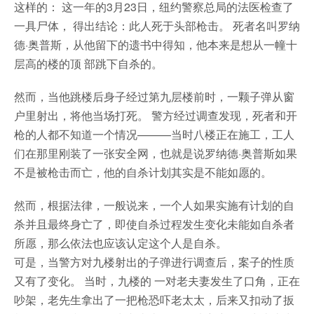
这样的： 这一年的3月23日，纽约警察总局的法医检查了
一具尸体， 得出结论：此人死于头部枪击。 死者名叫罗纳
德·奥普斯，从他留下的遗书中得知，他本来是想从一幢十
层高的楼的顶 部跳下自杀的。
然而，当他跳楼后身子经过第九层楼前时，一颗子弹从窗
户里射出，将他当场打死。 警方经过调查发现，死者和开
枪的人都不知道一个情况———当时八楼正在施工，工人
们在那里刚装了一张安全网，也就是说罗纳德·奥普斯如果
不是被枪击而亡，他的自杀计划其实是不能如愿的。
然而，根据法律，一般说来，一个人如果实施有计划的自
杀并且最终身亡了，即使自杀过程发生变化未能如自杀者
所愿，那么依法也应该认定这个人是自杀。
可是，当警方对九楼射出的子弹进行调查后，案子的性质
又有了变化。 当时，九楼的 一对老夫妻发生了口角，正在
吵架，老先生拿出了一把枪恐吓老太太，后来又扣动了扳