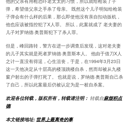
他的父亲有用枪恐吓老太太的习惯，所以就给枪装了子
弹，希望借父亲之手杀了母亲。 既然这个儿子明知给枪装
子弹会有什么样的后果，那么即使他没有亲自扣动扳机，
他也应该被指控犯了X人罪。 所以，此案就成了 老夫妻的
儿子对罗纳德·奥普斯犯下了杀人罪。
但是，峰回路转，警方在进一步调查后发现，这对老夫妻
的儿子其实就是死者罗纳德·奥普斯本人。 他由于借刀X人
之计一直没有得逞，心生沮丧，于是，在1994年3月23日
这一天他决定从十层高的楼顶跳楼自杀，然而却被从九楼
窗户射出的子弹打死了。 也就是说，罗纳德·奥普斯自己杀
了自己，所以此案最后仍被认定为是一桩自杀案。
欢迎各位转载，版权所有，转载请注明：
转载自
麻烦积点
德
本文链接地址:
世界上最离奇的事