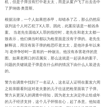
机，但是子弹没有打中老太太，而是从窗户飞了出去击中
了罗纳德·奥普斯。
根据法律，一个人如果想杀甲，却错杀了乙，那么仍然应
该判这个人对乙犯了X人罪。因此，此案应该是一桩凶杀
案。 当老先生面临X人罪的指控时，老先生和老太太都一
致表示，他们俩当时都以为枪里面是没有子弹的。老先生
解释说，用没有装子弹的枪恐吓老太太，是他许多年以来
与 老伴争吵时一直有的一种做法。他没有杀害老伴的意
图。如果老两口的话属实，那么这就是一起误杀的案子。
问题的关键就是子弹是在什么样的情况下由什么人装进去
的。
警方在调查中找到了一名证人，这名证人证明在案发六周
之前亲眼看到这对老夫妻的儿子往这把枪里面装了子弹。
警方从更深入的调查中得知，因为老太太决定停止给成年
的儿子经济支持，这个儿子怀恨在心，起了杀意。他知道