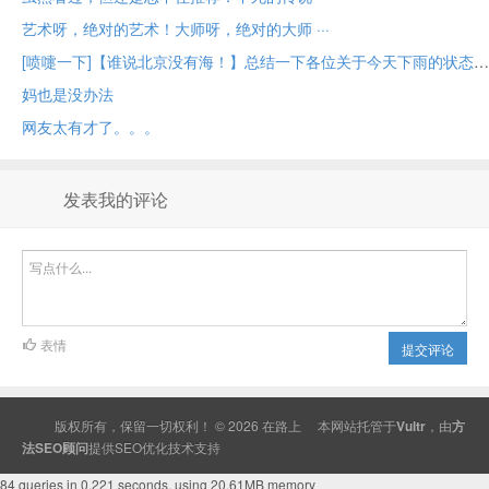
艺术呀，绝对的艺术！大师呀，绝对的大师 ···
[喷嚏一下]【谁说北京没有海！】总结一下各位关于今天下雨的状态～
妈也是没办法
网友太有才了。。。
发表我的评论
表情
提交评论
版权所有，保留一切权利！ © 2026
在路上
本网站托管于
Vultr
，由
方
法SEO顾问
提供
SEO
优化技术支持
84 queries in 0.221 seconds, using 20.61MB memory