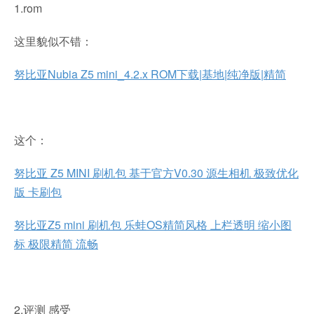
1.rom
这里貌似不错：
努比亚Nubia Z5 mini_4.2.x ROM下载|基地|纯净版|精简
这个：
努比亚 Z5 MINI 刷机包 基于官方V0.30 源生相机 极致优化
版 卡刷包
努比亚Z5 mini 刷机包 乐蛙OS精简风格 上栏透明 缩小图
标 极限精简 流畅
2.评测 感受