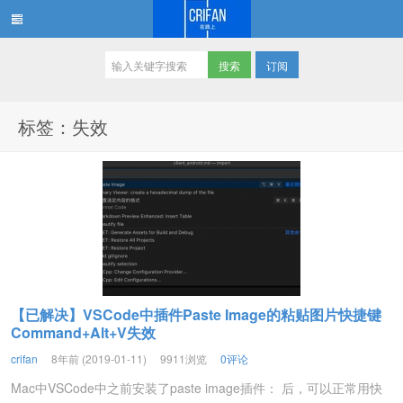
订阅
在路上
标签：失效
【已解决】VSCode中插件Paste Image的粘贴图片快捷键
Command+Alt+V失效
crifan
8年前 (2019-01-11)
9911浏览
0评论
Mac中VSCode中之前安装了paste image插件： 后，可以正常用快