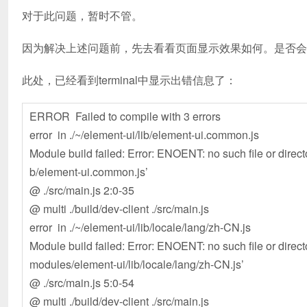
对于此问题，暂时不管。
因为解决上述问题前，先去看看页面显示效果如何。是否会
此处，已经看到terminal中显示出错信息了：
ERROR Failed to compile with 3 errors
error in ./~/element-ui/lib/element-ui.common.js
Module build failed: Error: ENOENT: no such file or direc
b/element-ui.common.js’
@ ./src/main.js 2:0-35
@ multi ./build/dev-client ./src/main.js
error in ./~/element-ui/lib/locale/lang/zh-CN.js
Module build failed: Error: ENOENT: no such file or dire
modules/element-ui/lib/locale/lang/zh-CN.js’
@ ./src/main.js 5:0-54
@ multi ./build/dev-client ./src/main.js