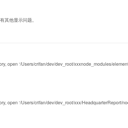
有其他显示问题。
tory, open ‘/Users/crifan/dev/dev_root/xxxnode_modules/element-
ctory, open ‘/Users/crifan/dev/dev_root/xxx/HeadquarterReport/n