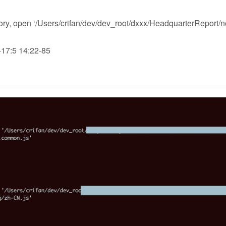
ctory, open ‘/Users/crifan/dev/dev_root/dxxx/HeadquarterReport/
3-17:5 14:22-85