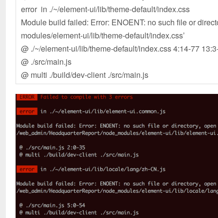
error in ./~/element-ui/lib/theme-default/index.css
Module build failed: Error: ENOENT: no such file or dire
modules/element-ui/lib/theme-default/index.css’
@ ./~/element-ui/lib/theme-default/index.css 4:14-77 13:
@ ./src/main.js
@ multi ./build/dev-client ./src/main.js