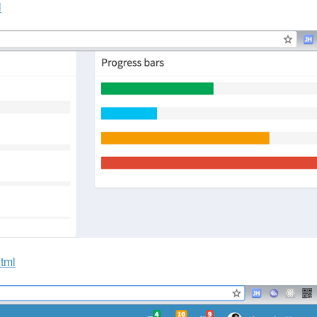
l
html