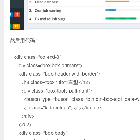
然后用代码：
<div class=”col-md-3″>
<div class=”box box-primary”>
<div class=”box-header with-border”>
<h3 class=”box-title”>车型</h3>
<div class=”box-tools pull-right”>
<button type=”button” class=”btn btn-box-tool” data-widg
<i class=”fa fa-minus”></i></button>
</div>
</div>
<div class=”box-body”>