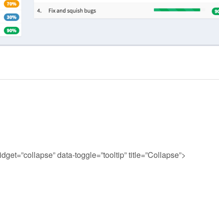
et=”collapse” data-toggle=”tooltip” title=”Collapse”>