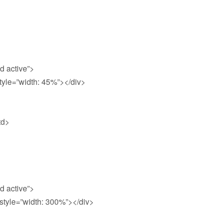
 active”>
le=”width: 45%”></div>
td>
 active”>
yle=”width: 300%”></div>