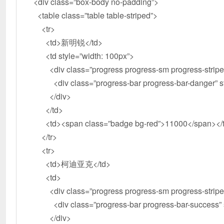
<div class=”box-body no-padding”>
<table class=”table table-striped”>
<tr>
<td>新明锐</td>
<td style=”width: 100px”>
<div class=”progress progress-sm progress-striped
<div class=”progress-bar progress-bar-danger” sty
</div>
</td>
<td><span class=”badge bg-red”>11000</span></
</tr>
<tr>
<td>柯迪亚克</td>
<td>
<div class=”progress progress-sm progress-striped
<div class=”progress-bar progress-bar-success” st
</div>