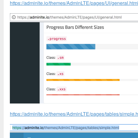
https://adminlte.io/themes/AdminLTE/pages/UI/general.htm
https://adminlte.io/themes/AdminLTE/pages/tables/simple.