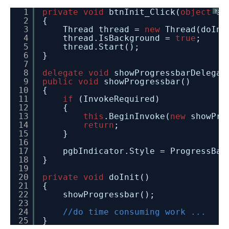
1
private
void
btnInit_Click(
object
se
?
2
{
3
Thread thread =
new
Thread(doIni
4
thread.IsBackground =
true
;
5
thread.Start();
6
}
7
8
delegate
void
showProgressbarDelegat
9
public
void
showProgressbar()
10
{
11
if
(InvokeRequired)
12
{
13
this
.BeginInvoke(
new
showPro
14
return
;
15
}
16
17
pgbIndicator.Style = ProgressBar
18
}
19
20
private
void
doInit()
21
{
22
showProgressbar();
23
24
//do time consuming work ...
25
}