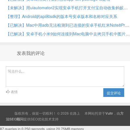
【未解决】用uiautomator2实现安卓手机打开支付宝自动收集蚂蚁森林能量
【整理】Android的api和sdk的版本号安卓版本和名称对应关系
【已解决】Mac中用adb无法检测到已连接的安卓手机红米Note8Pro
【已解决】安卓手机小米9如何连接到Mac电脑中去拷贝手机中图片
发表我的评论
表情
提交评论
版权所有，保留一切权利！ © 2026
在路上
本网站托管于
Vultr
，由
方
法SEO顾问
提供
SEO
优化技术支持
87 queries in 0.250 seconds, using 20.75MB memory