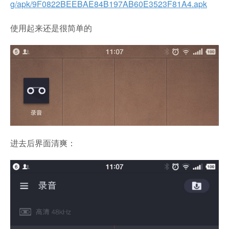
g/apk/9F0822BEEBAE84B197AB60E3523F81A4.apk
使用起来还是很简单的
进去后界面清爽：