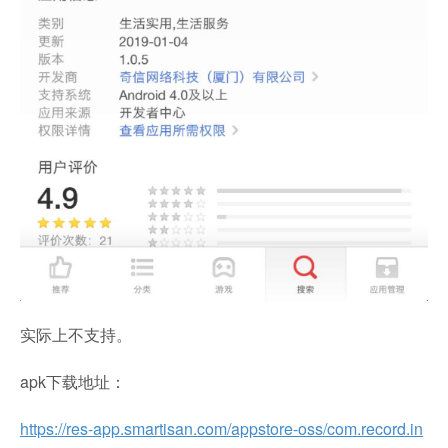
实际上不支持。
apk下载地址：
https://res-app.smartisan.com/appstore-oss/com.record.in