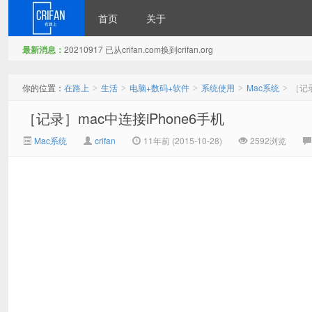
首页
关于
最新消息：
20210917 已从crifan.com换到crifan.org
在路上
你的位置：
在路上
生活
电脑+数码+软件
系统使用
Mac系统
［记录
>
>
>
>
>
［记录］mac中连接iPhone6手机
Mac系统
crifan
11年前 (2015-10-28)
2592浏览