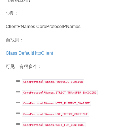
1.搜：
ClientPNames CoreProtocolPNames
而找到：
Class DefaultHttpClient
可见，有很多个：
CoreProtocolPNames.PROTOCOL_VERSION
CoreProtocolPNames.STRICT_TRANSFER_ENCODING
CoreProtocolPNames.HTTP_ELEMENT_CHARSET
CoreProtocolPNames.USE_EXPECT_CONTINUE
CoreProtocolPNames.WAIT_FOR_CONTINUE