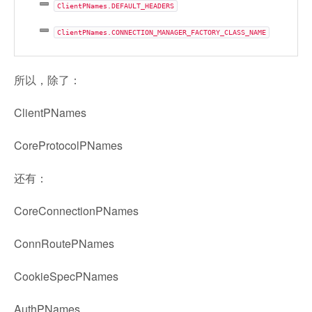
ClientPNames.DEFAULT_HEADERS
ClientPNames.CONNECTION_MANAGER_FACTORY_CLASS_NAME
所以，除了：
ClientPNames
CoreProtocolPNames
还有：
CoreConnectionPNames
ConnRoutePNames
CookieSpecPNames
AuthPNames