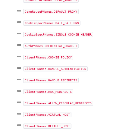
ConnRoutePNames.LOCAL_ADDRESS
ConnRoutePNames.DEFAULT_PROXY
CookieSpecPNames.DATE_PATTERNS
CookieSpecPNames.SINGLE_COOKIE_HEADER
AuthPNames.CREDENTIAL_CHARSET
ClientPNames.COOKIE_POLICY
ClientPNames.HANDLE_AUTHENTICATION
ClientPNames.HANDLE_REDIRECTS
ClientPNames.MAX_REDIRECTS
ClientPNames.ALLOW_CIRCULAR_REDIRECTS
ClientPNames.VIRTUAL_HOST
ClientPNames.DEFAULT_HOST