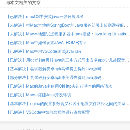
与本文相关的文章
【已解决】macOS中安装java开发环境JDK
【未解决】把Mac本地的SpringBoot的Java服务部署上传到远程服务器CentOS中
【未解决】Mac本地测试远程服务器中taos报错：java.lang.UnsatisfiedLinkError no taos in java.library.path
【已解决】Mac中如何设置JAVA_HOME路径
【已解决】Mac中用VSCode调试java代码
【已解决】用dex转jar再转java的三步方式导出安卓app少儿趣配音的源码
【基本解决】尝试破解安卓apk马蜂窝去得到java源码
【部分解决】尝试破解安卓apk康美通去得到java源码
【已解决】Mac的Java中使用OkHttp去进行基本的网络请求
【已解决】Mac中搭建Java开发环境
【基本解决】nginx的配置参数含义和各个配置文件路径之间的关系
【已解决】VSCode中如何给插件进行参数配置