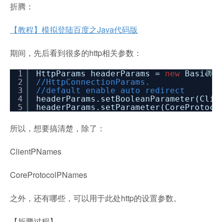
折腾：
【教程】模拟登陆百度之Java代码版
期间，先后看到很多的http相关参数：
1
HttpParams headerParams =
new
BasicHt
?
2
//HttpConnectionParams.
3
//default enable auto redirect
4
headerParams.setBooleanParameter(Clie
5
headerParams.setParameter(CoreProtoc
所以，想要搞清楚，除了：
ClientPNames
CoreProtocolPNames
之外，还有哪些，可以用于此处http的设置参数。
【折腾过程】