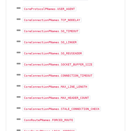
CoreProtocolPNames.USER_AGENT
CoreConnectionPNames.TCP_NODELAY
CoreConnectionPNames.SO_TIMEOUT
CoreConnectionPNames.SO_LINGER
CoreConnectionPNames.SO_REUSEADDR
CoreConnectionPNames.SOCKET_BUFFER_SIZE
CoreConnectionPNames.CONNECTION_TIMEOUT
CoreConnectionPNames.MAX_LINE_LENGTH
CoreConnectionPNames.MAX_HEADER_COUNT
CoreConnectionPNames.STALE_CONNECTION_CHECK
ConnRoutePNames.FORCED_ROUTE