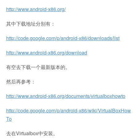
http://www.android-x86.org/
其中下载地址分别有：
http://code.google.com/p/android-x86/downloads/list
http://www.android-x86.org/download
有空去下载一个最新版本的。
然后再参考：
http://www.android-x86.org/documents/virtualboxhowto
http://code.google.com/p/android-x86/wiki/VirtualBoxHow
To
去在Virtualbox中安装。