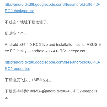
http://android-x86.googlecode.com/files/android-x86-4.0-
RC2-thinkpad.iso
不过这个地址下载太慢了。
所以换了个：
Android-x86 4.0-RC2 live and installation iso for ASUS E
ee PC family – android-x86-4.0-RC2-eeepc.iso
http://android-x86.googlecode.com/files/android-x86-4.0-
RC2-eeepc.iso
下载速度飞快，1MB/s左右。
下载完毕得到180MB+的android-x86-4.0-RC2-eeepc.is
o。