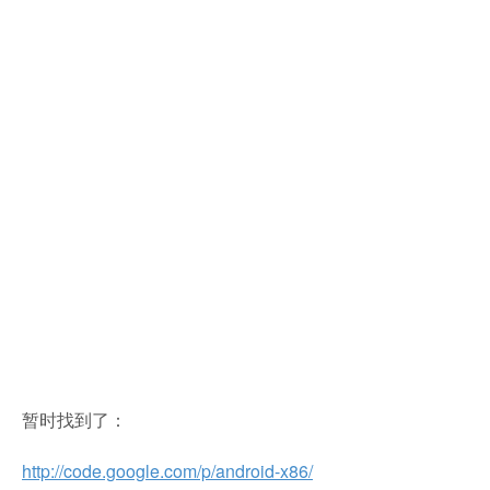
暂时找到了：
http://code.google.com/p/android-x86/