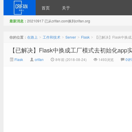
首页
关于
最新消息：
20210917 已从crifan.com换到crifan.org
在路上
你的位置：
在路上
工作和技术
Server
Flask
【已解决】Flask中换
>
>
>
>
【已解决】Flask中换成工厂模式去初始化app
Flask
crifan
8年前 (2018-08-24)
1493浏览
0评