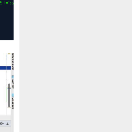
ST=%s"
,