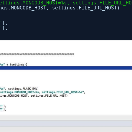
ettings.MONGODB_HOST=%s, settings.FILE_URL_HO
ngs.MONGODB_HOST, settings.FILE_URL_HOST)
"
],
"
],