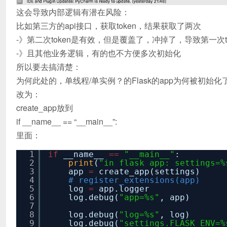
这会导致内部逻辑有潜在风险：
比如第三方的api接口，获取token，结果获取了两次
-》第二次token是有效，但是覆盖了，冲掉了，导致第一次t
-》且其他业务逻辑，有的也不方便多次初始化
所以要去搞清楚：
为何此处的，单线程/单实例？的Flask的app为何被初始化
改为：
create_app放到
if __name__ == “__main__”:
里面：
1
if
__name__
=
=
"__main__"
:
2
print
(
"in flask app: settings=%
3
app
=
create_app(settings)
4
# register_extensions(app)
5
log
=
app.logger
6
log.debug(
"app=%s"
, app)
7
8
log.debug(
"log=%s"
, log)
9
log.debug(
"settings.FLASK_ENV=%