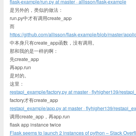
flask-example/run.py at master · allisson/flask-example
是另外的，类似的做法：
run.py中才有调用create_app
而
https://github.com/allisson/flask-example/blob/master/appli
中本身只有create_app函数，没有调用。
那和我的是一样的啊：
先create_app
再app.run
是对的。
这里：
restapi_example/factory.py at master · flyhigher139/restap
factory才有create_app
restapi_example/app.py at master · flyhigher139/restapi_
调用create_app，再app.run
flask app instance twice
Flask seems to launch 2 instances of python – Stack Overf