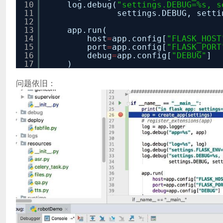
10
log.debug(
"settings.DEBUG=%s, s
11
settings.DEBUG, setti
12
13
app.run(
14
host
=
app.config[
"FLASK_HOST
15
port
=
app.config[
"FLASK_PORT
16
debug
=
app.config[
"DEBUG"
]
17
)
问题依旧：