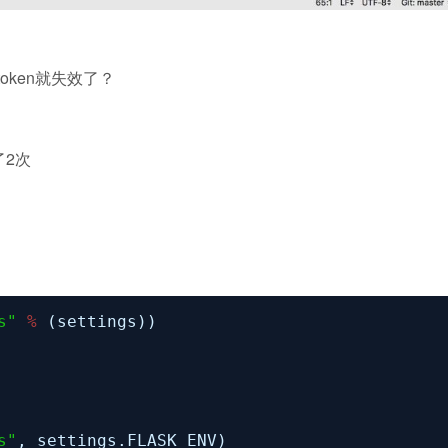
oken就失效了？
了2次
s"
%
(settings))
s"
, settings.FLASK_ENV)