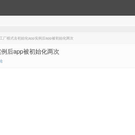
成工厂模式去初始化app实例后app被初始化两次
实例后app被初始化两次
论