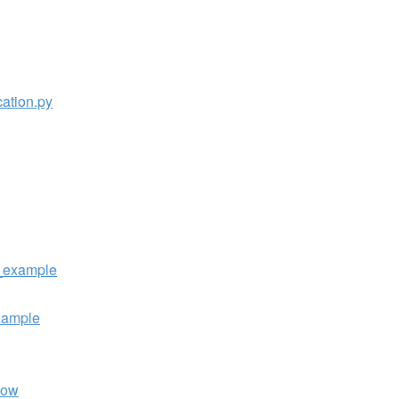
cation.py
i_example
example
low