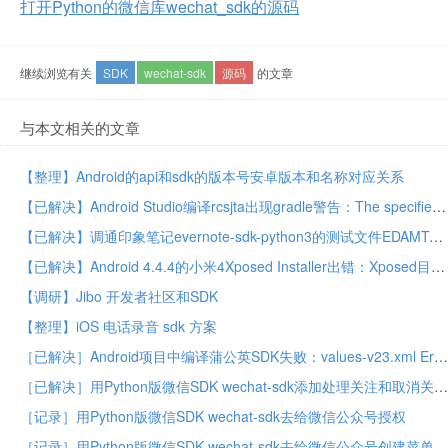
打开Python的微信库wechat_sdk的源码
继续浏览有关
SDK
wechat-sdk
源码
的文章
与本文相关的文章
【整理】Android的api和sdk的版本号安卓版本和名称对应关系
【已解决】Android Studio编译rcsjta出现gradle警告：The specified Android SDK Build Tools version is ignored
【已解决】调通印象笔记evernote-sdk-python3的测试文件EDAMTest.py
【已解决】Android 4.4.4的小米4Xposed Installer出错：Xposed目前不兼容Android SDK版本19或您的处理器架构armeabi-v7a
【调研】Jibo 开发者社区和SDK
【整理】iOS 电话录音 sdk 方案
［已解决］Android项目中编译蒲公英SDK失败：values-v23.xml Error retrieving parent for item No resource found that matches the given name
［已解决］用Python版微信SDK wechat-sdk添加处理关注和取消关注公众号的事件
［记录］用Python版微信SDK wechat-sdk去给微信公众号授权
［记录］用Python版微信SDK wechat-sdk去给微信公众号创建菜单