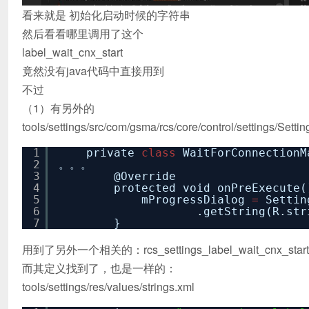
看来就是 初始化启动时候的字符串
然后看看哪里调用了这个
label_wait_cnx_start
竟然没有java代码中直接用到
不过
（1）有另外的
tools/settings/src/com/gsma/rcs/core/control/settings/Setti
1
private
class
WaitForConnectionM
2
。。。
3
@Override
4
protected void onPreExecute(
5
mProgressDialog
=
Settin
6
.getString(R.str
7
}
用到了另外一个相关的：rcs_settings_label_wait_cnx_start
而其定义找到了，也是一样的：
tools/settings/res/values/strings.xml