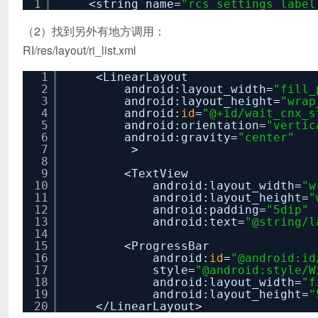
1
<string name=
"rcs_settings_label
（2）找到另外有地方调用：
RI/res/layout/ri_list.xml
1
<LinearLayout
2
android:layout_width=
"fill_
3
android:layout_height=
"wrap
4
android:
id
=
"@+id/wait_cnx_s
5
android:orientation=
"vertic
6
android:gravity=
"center"
7
>
8
9
<TextView
10
android:layout_width=
"w
11
android:layout_height=
"
12
android:padding=
"5dip"
13
android:text=
"@string/l
14
15
<ProgressBar
16
android:
id
=
"@android:id
17
style=
"@android:style/W
18
android:layout_width=
"f
19
android:layout_height=
"
20
<
/LinearLayout
>