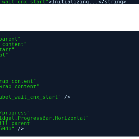
_wait_cnx_start"
>Initializing...<
/string
>
parent"
_content"
tart"
al"
rap_content"
wrap_content"
abel_wait_cnx_start"
/>
/progress"
idget.ProgressBar.Horizontal"
ill_parent"
50dp"
/>