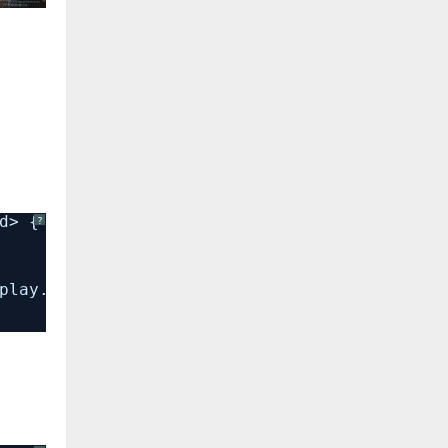
d> {
?
play.this