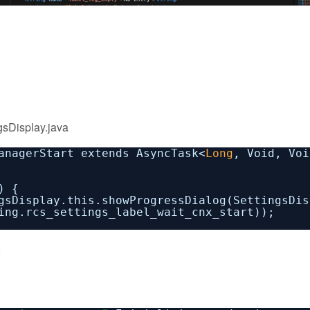
ngsDisplay.java
anagerStart extends AsyncTask<
Long
, Void, Voi
) {
gsDisplay.this.showProgressDialog(SettingsDis
ing.rcs_settings_label_wait_cnx_start));