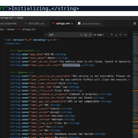
rt"
>Initializing…<
/string
>