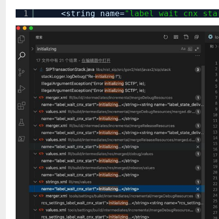
1
<string name=
"label_wait_cnx_sta