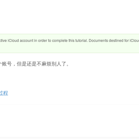
tive iCloud account in order to complete this tutorial. Documents destined for iClo
e弄个账号，但是还是不麻烦别人了。
腾过程