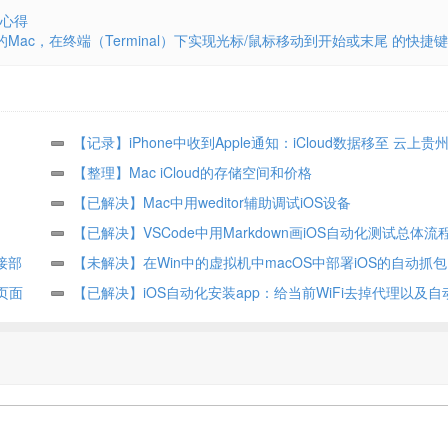
用心得
x中的Mac，在终端（Terminal）下实现光标/鼠标移动到开始或末尾 的快捷键
【记录】iPhone中收到Apple通知：iCloud数据移至 云上贵
【整理】Mac iCloud的存储空间和价格
【已解决】Mac中用weditor辅助调试iOS设备
【已解决】VSCode中用Markdown画iOS自动化测试总体流
接部
【未解决】在Win中的虚拟机中macOS中部署iOS的自动抓包
页面
【已解决】iOS自动化安装app：给当前WiFi去掉代理以及自
后再恢复之前代理